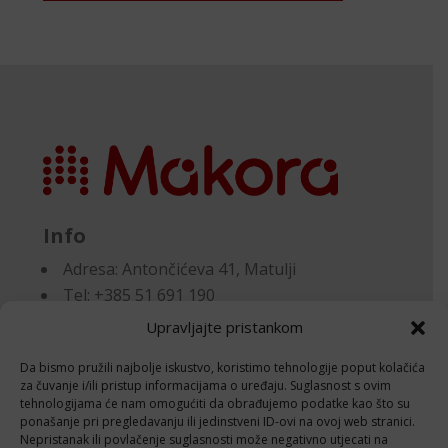
Info
Adresa:
Antončićeva 41, Matulji
Tel: +385 51 691 190
Email:knjigovodstvo@makora.hr
Upravljajte pristankom
Da bismo pružili najbolje iskustvo, koristimo tehnologije poput kolačića
Dokumenti
za čuvanje i/ili pristup informacijama o uređaju. Suglasnost s ovim
tehnologijama će nam omogućiti da obrađujemo podatke kao što su
ponašanje pri pregledavanju ili jedinstveni ID-ovi na ovoj web stranici.
Pravila privatnosti
Nepristanak ili povlačenje suglasnosti može negativno utjecati na