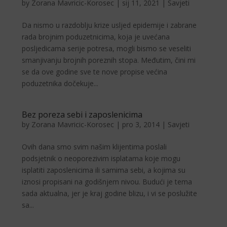
by
Zorana Mavricic-Korosec
|
sij 11, 2021
|
Savjeti
Da nismo u razdoblju krize usljed epidemije i zabrane
rada brojnim poduzetnicima, koja je uvećana
posljedicama serije potresa, mogli bismo se veseliti
smanjivanju brojnih poreznih stopa. Međutim, čini mi
se da ove godine sve te nove propise većina
poduzetnika dočekuje...
Bez poreza sebi i zaposlenicima
by
Zorana Mavricic-Korosec
|
pro 3, 2014
|
Savjeti
Ovih dana smo svim na­šim klijentima poslali
podsjetnik o neoporezivim is­platama koje mogu
isplatiti zaposlenicima ili samima sebi, a kojima su
iznosi pro­pisani na godišnjem nivou. Budući je tema
sada aktualna, jer je kraj godine blizu, i vi se poslužite
sa...