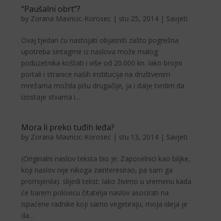
“Paušalni obrt”?
by
Zorana Mavricic-Korosec
|
stu 25, 2014
|
Savjeti
Ovaj tjedan ću nastojati objasniti zašto pogrešna
upo­treba sintagme iz naslova može malog
poduzetnika koštati i više od 20.000 kn. Iako brojni
portali i stra­nice naših institucija na dru­štvenim
mrežama možda pišu drugačije, ja i dalje tvr­dim da
izostaje stvarna i...
Mora li preko tuđih leđa?
by
Zorana Mavricic-Korosec
|
stu 13, 2014
|
Savjeti
(Originalni naslov teksta bio je: Zaposelnici kao biljke,
koji naslov nije nikoga zainteresirao, pa sam ga
promijenila). slijedi tekst: Iako živimo u vremenu kada
će barem polovicu či­tatelja naslov asocirati na
ispaćene radnike koji samo vegetiraju, moja ideja je
da...