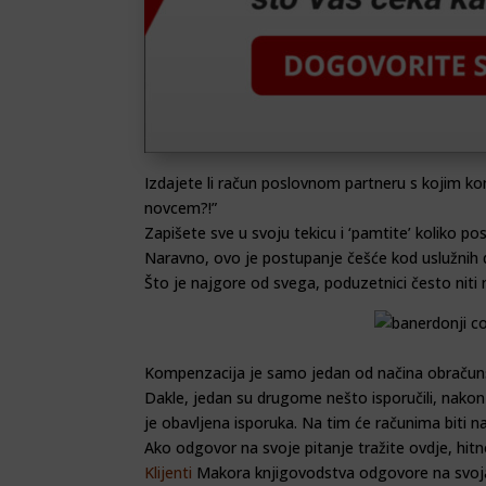
Izdajete li račun poslovnom partneru s kojim k
novcem?!”
Zapišete sve u svoju tekicu i ‘pamtite’ koliko p
Naravno, ovo je postupanje češće kod uslužnih dj
Što je najgore od svega, poduzetnici često niti 
Kompenzacija je samo jedan od načina obračuns
Dakle, jedan su drugome nešto isporučili, nakon t
je obavljena isporuka. Na tim će računima biti na
Ako odgovor na svoje pitanje tražite ovdje, hit
Klijenti
Makora knjigovodstva odgovore na svoja 