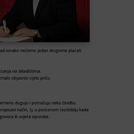
, kad ionako nećemo jedan drugome plaćati
tanja na skladištima.
lo objasniti cijelu priču:
emeno duguju i potražuju neku činidbu.
 propisani način, tj. u poreznom razdoblju kada
govora ili uvjeta isporuke.