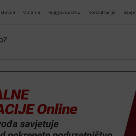
slovna
O nama
Knjigovodstvo
Konzultacije
Savje
o?