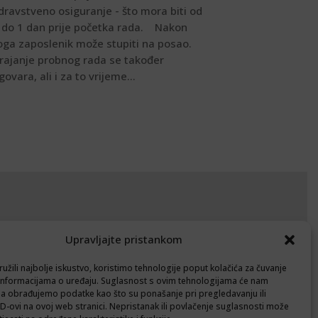
dravstveno osiguranje - što mora biti od
 do 1 dan prije početka rada. Nakon
oga zaposlenik može stupiti na posao.
rajanje probnog rada se također
govara, ali i za to vrijeme...
okumenti
Upravljajte pristankom
avila privatnosti
užili najbolje iskustvo, koristimo tehnologije poput kolačića za čuvanje
litika kolačića (EU)
up informacijama o uređaju. Suglasnost s ovim tehnologijama će nam
a obrađujemo podatke kao što su ponašanje pri pregledavanju ili
ID-ovi na ovoj web stranici. Nepristanak ili povlačenje suglasnosti može