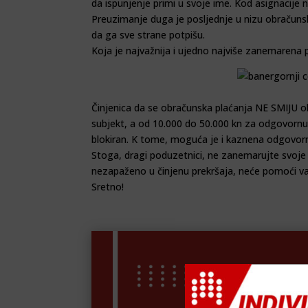
da ispunjenje primi u svoje ime. Kod asignacije 
Preuzimanje duga je posljednje u nizu obračuns
da ga sve strane potpišu.
Koja je najvažnija i ujedno najviše zanemarena 
Činjenica da se obračunska plaćanja NE SMIJU oba
subjekt, a od 10.000 do 50.000 kn za odgovornu 
blokiran. K tome, moguća je i kaznena odgovorno
Stoga, dragi poduzetnici, ne zanemarujte svoje ob
nezapaženo u činjenu prekršaja, neće pomoći v
Sretno!