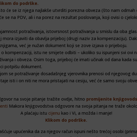
likom do podrške.
što će se iz njega najlakše utvrditi porezna obveza (što nam odmah 
 se na PDV, ali i na porez na rezultat poslovanja, koji ovisi o cjel
ajamnost potraživanja, istovrsnost potraživanja u smislu da oba glase
j mora izjaviti da obavlja prijeboj (drugi naziv za kompenzaciju). Da
knjigama, već je nužan dokument koji se zove izjava o prijeboju.
o kompenzaciji, istu ne smijete odbiti – ukoliko su ispunjeni svi ovi 
otraživanja i obveza. Osim toga, prijeboj će imati učinak od dana kada 
nici potpišu dokument.
 kojom se potraživanje dosadašnjeg vjerovnika prenosi od njegovog du
taje isti i on niti ne mora pristajati na cesiju, već će samo svoju ob
govor na svoje pitanje tražite ovdje, hitno
promijenite knjigovod
jenti
Makora knjigovodstva odgovore na svoja pitanja ne traže okolo
A plaćaju istu
cijenu
kao i Vi, a možda i manje!
Klikom do podrške.
lašćuje upućenika da za njegov račun ispuni nešto trećoj osobi (prima