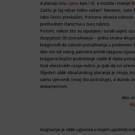
A plaćaju istu
cijenu
kao i Vi, a možda i manje!
K
Zašto je taj račun toliko važan? Naravno, zato 
tako često preskače!). Porezna obveza odnosit će
prethodnim članicma u ovoj rubrici).
Potom, nakon što su ispunjeni i ostali uvjeti: uz
dospjelost tih potraživanja – jedna strana drugo
knjigovođi da zatvori potraživanja u poslovnim 
Ako ste od vašeg partnera primili njegovu izjavu 
knjigama knjižiti podmirenje cijelih ili dijela p
Kod višestrukih cesija nužno je ipak da svi učes
Slijedeći oblik obračunskog plaćanja je cesija,
samo vjerovnik (onaj tko potražuje), a dužnik os
dokumentom.
Ako od
Kli
Asignacija je oblik ugovora u kojem uputitelj ov