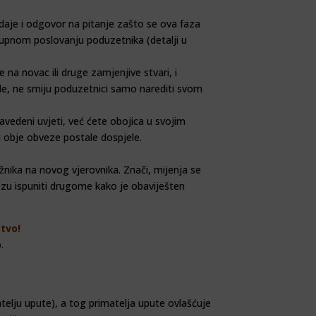
daje i odgovor na pitanje zašto se ova faza
okupnom poslovanju poduzetnika (detalji u
 na novac ili druge zamjenjive stvari, i
kle, ne smiju poduzetnici samo narediti svom
navedeni uvjeti, već ćete obojica u svojim
su obje obveze postale dospjele.
žnika na novog vjerovnika. Znači, mijenja se
vezu ispuniti drugome kako je obaviješten
stvo
!
.
telju upute), a tog primatelja upute ovlašćuje