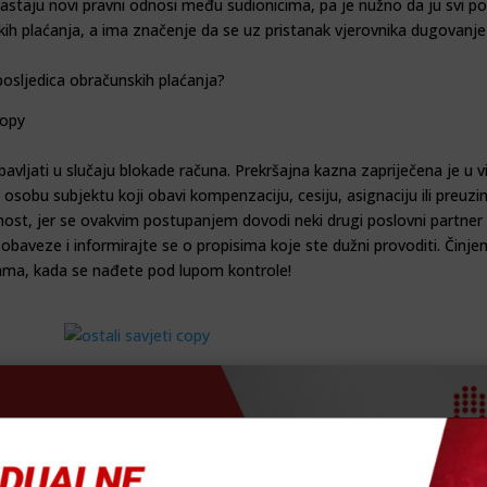
nastaju novi pravni odnosi među sudionicima, pa je nužno da ju svi po
kih plaćanja, a ima značenje da se uz pristanak vjerovnika dugovanj
posljedica obračunskih plaćanja?
vljati u slučaju blokade računa. Prekršajna kazna zapriječena je u v
osobu subjektu koji obavi kompenzaciju, cesiju, asignaciju ili preuz
st, jer se ovakvim postupanjem dovodi neki drugi poslovni partner 
aveze i informirajte se o propisima koje ste dužni provoditi. Činjenic
ama, kada se nađete pod lupom kontrole!