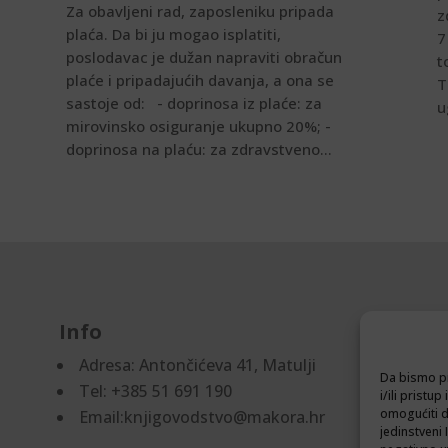
Za obavljeni rad, zaposleniku pripada
z
plaća. Da bi ju mogao isplatiti,
7
poslodavac je dužan napraviti obračun
t
plaće i pripadajućih davanja, a ona se
T
sastoje od: - doprinosa iz plaće: za
u
mirovinsko osiguranje ukupno 20%; -
doprinosa na plaću: za zdravstveno...
Info
D
Adresa:
Antončićeva 41, Matulji
Pr
Da bismo pr
Tel: +385 51 691 190
Po
i/ili prist
omogućiti d
Email:knjigovodstvo@makora.hr
jedinstveni 