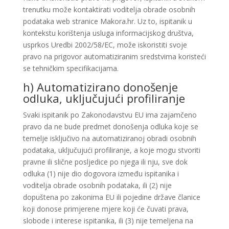
trenutku može kontaktirati voditelja obrade osobnih
podataka web stranice Makora.hr. Uz to, ispitanik u
kontekstu korištenja usluga informacijskog društva,
usprkos Uredbi 2002/58/EC, može iskoristiti svoje
pravo na prigovor automatiziranim sredstvima koristeći
se tehničkim specifikacijama.
h) Automatizirano donošenje
odluka, uključujući profiliranje
Svaki ispitanik po Zakonodavstvu EU ima zajamčeno
pravo da ne bude predmet donošenja odluka koje se
temelje isključivo na automatiziranoj obradi osobnih
podataka, uključujući profiliranje, a koje mogu stvoriti
pravne ili slične posljedice po njega ili nju, sve dok
odluka (1) nije dio dogovora između ispitanika i
voditelja obrade osobnih podataka, ili (2) nije
dopuštena po zakonima EU ili pojedine države članice
koji donose primjerene mjere koji će čuvati prava,
slobode i interese ispitanika, ili (3) nije temeljena na