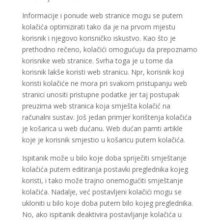
Informacije i ponude web stranice mogu se putem
kolačića optimizirati tako da je na prvom mjestu
korisnik i njegovo korisničko iskustvo. Kao što je
prethodno rečeno, kolačići omogućuju da prepoznamo
korisnike web stranice. Svrha toga je u tome da
korisnik lakše koristi web stranicu. Npr, korisnik koji
koristi kolačiće ne mora pri svakom pristupanju web
stranici unositi pristupne podatke jer taj postupak
preuzima web stranica koja smješta kolačić na
računalni sustav. Još jedan primjer korištenja kolačića
je košarica u web dućanu. Web dućan pamti artikle
koje je korisnik smjestio u košaricu putem kolačića.
Ispitanik može u bilo koje doba spriječiti smještanje
kolačića putem editiranja postavki preglednika kojeg
koristi, i tako može trajno onemogućiti smještanje
kolačića. Nadalje, već postavljeni kolačići mogu se
ukloniti u bilo koje doba putem bilo kojeg preglednika.
No, ako ispitanik deaktivira postavljanje kolačića u