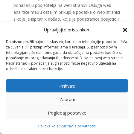
ponašanju posjetitelja na web stranici. Usluga web
analitike među ostalim prikuplja podatke o web stranici
s koje je ispitanik došao, koje je podstranice posjetio ili
kako često i koliko dugo pregledava određenu
Upravljajte pristankom
podstranicu. Web analitika se koristi za optimizaciju
web stranice i kako bi se provela analiza oglašavanja
Da bismo pružili najbolje iskustvo, koristimo tehnologije poput kolačića
na internetu.
za čuvanje i/ili pristup informacijama o uređaju. Suglasnost s ovim
tehnologijama će nam omogućiti da obrađujemo podatke kao što su
Vlasnik servisa Google Analytics je Google Inc., 1600
ponašanje pri pregledavanju ili jedinstveni ID-ovi na ovoj web stranici.
Nepristanak ili povlačenje suglasnosti može negativno utjecati na
Amphitheatre Pkwy, Mountain View, CA 94043-1351,
određene karakteristike i funkcije.
SAD.
Za potrebe web analitike putem Google Analyticsa,
Prihvati
voditelj obrade osobnih podataka koristi aplikaciju
„_gat._anonymizelp“ putem koje je IP adresa ispitanika
Zabrani
skraćena od strane Googlea i anonimizirana kada web
stranici Makora.hr pristupa ispitanik iz države članice
Pogledaj postavke
EU ili neke druge države pod nadležnosti Europskog
gospodarskog prostora.
Politika kolačića
Pravila privatnosti