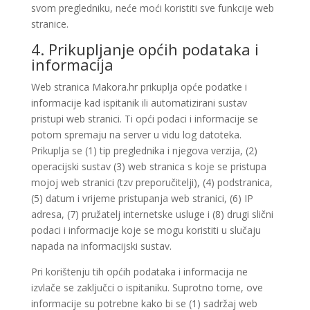
svom pregledniku, neće moći koristiti sve funkcije web
stranice.
4. Prikupljanje općih podataka i
informacija
Web stranica Makora.hr prikuplja opće podatke i
informacije kad ispitanik ili automatizirani sustav
pristupi web stranici. Ti opći podaci i informacije se
potom spremaju na server u vidu log datoteka.
Prikuplja se (1) tip preglednika i njegova verzija, (2)
operacijski sustav (3) web stranica s koje se pristupa
mojoj web stranici (tzv preporučitelji), (4) podstranica,
(5) datum i vrijeme pristupanja web stranici, (6) IP
adresa, (7) pružatelj internetske usluge i (8) drugi slični
podaci i informacije koje se mogu koristiti u slučaju
napada na informacijski sustav.
Pri korištenju tih općih podataka i informacija ne
izvlače se zaključci o ispitaniku. Suprotno tome, ove
informacije su potrebne kako bi se (1) sadržaj web