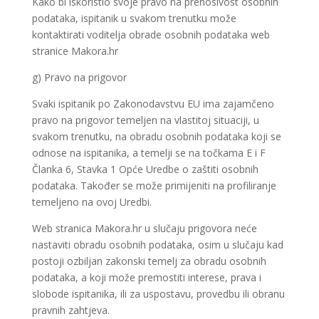
Kako bi iskoristio svoje pravo na prenosivost osobnih
podataka, ispitanik u svakom trenutku može
kontaktirati voditelja obrade osobnih podataka web
stranice Makora.hr
g) Pravo na prigovor
Svaki ispitanik po Zakonodavstvu EU ima zajamčeno
pravo na prigovor temeljen na vlastitoj situaciji, u
svakom trenutku, na obradu osobnih podataka koji se
odnose na ispitanika, a temelji se na točkama E i F
Članka 6, Stavka 1 Opće Uredbe o zaštiti osobnih
podataka. Također se može primijeniti na profiliranje
temeljeno na ovoj Uredbi.
Web stranica Makora.hr u slučaju prigovora neće
nastaviti obradu osobnih podataka, osim u slučaju kad
postoji ozbiljan zakonski temelj za obradu osobnih
podataka, a koji može premostiti interese, prava i
slobode ispitanika, ili za uspostavu, provedbu ili obranu
pravnih zahtjeva.