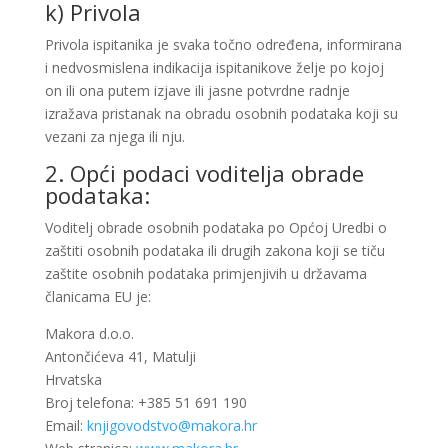
k) Privola
Privola ispitanika je svaka točno određena, informirana
i nedvosmislena indikacija ispitanikove želje po kojoj
on ili ona putem izjave ili jasne potvrdne radnje
izražava pristanak na obradu osobnih podataka koji su
vezani za njega ili nju.
2. Opći podaci voditelja obrade
podataka:
Voditelj obrade osobnih podataka po Općoj Uredbi o
zaštiti osobnih podataka ili drugih zakona koji se tiču
zaštite osobnih podataka primjenjivih u državama
članicama EU je:
Makora d.o.o.
Antončićeva 41, Matulji
Hrvatska
Broj telefona: +385 51 691 190
Email:
knjigovodstvo@makora.hr