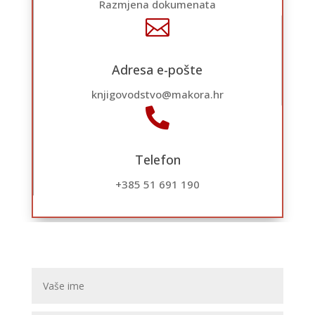
Razmjena dokumenata

Adresa e-pošte
knjigovodstvo@makora.hr

Telefon
+385 51 691 190