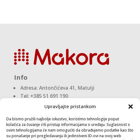
Info
Adresa:
Antončićeva 41, Matulji
Tel: +385 51 691 190
Email:knjigovodstvo@makora.hr
Upravljajte pristankom
Da bismo pružili najbolje iskustvo, koristimo tehnologije poput
Dokumenti
kolačića za čuvanje i/ili pristup informacijama o uređaju. Suglasnost s
ovim tehnologijama će nam omogućiti da obrađujemo podatke kao što
su ponašanje pri pregledavanju ili jedinstveni ID-ovi na ovoj web
Pravila privatnosti