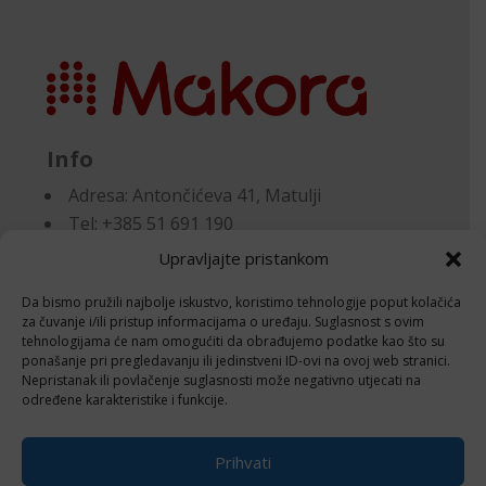
Info
Adresa:
Antončićeva 41, Matulji
Tel: +385 51 691 190
Email:knjigovodstvo@makora.hr
Upravljajte pristankom
Da bismo pružili najbolje iskustvo, koristimo tehnologije poput kolačića
Dokumenti
za čuvanje i/ili pristup informacijama o uređaju. Suglasnost s ovim
tehnologijama će nam omogućiti da obrađujemo podatke kao što su
ponašanje pri pregledavanju ili jedinstveni ID-ovi na ovoj web stranici.
Pravila privatnosti
Nepristanak ili povlačenje suglasnosti može negativno utjecati na
Politika kolačića (EU)
određene karakteristike i funkcije.
Follow
Prihvati