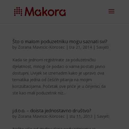
Što o malom poduzetniku mogu saznati svi?
by
Zorana Mavricic-Korosec
|
tra 21, 2014
|
Savjeti
Kada se jednom registrirate za poduzetničku
djelatnost, mnogi će podaci o vama postati javno
dostupni. Uvijek se iznenadim kako je upravo ova
tematika jedna od češćih pitanja na mojim
konzultacijama. Početak ove priče je u činjenici da
ste kao mali poduzetnik niz...
j.d.o.o. – doista jednostavno društvo?
by
Zorana Mavricic-Korosec
|
stu 11, 2013
|
Savjeti
Nešto više od godinu dana poduzetnicima je