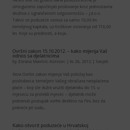
omogućeno započinjati poslovanje kroz jednostavna
društva s ograničenom odgovornošću – j.d.o.o.
Takvo se poduzeće osniva sa samo 10,00 kn
temeljnog kapitala, uz troškove osnivanja od 710,00
kn. Koje su prednosti, a koja...
Ovršni zakon 15.10.2012. – kako mijenja Vaš
odnos sa djelatnicima
by
Zorana Mavricic-Korosec
|
lis 26, 2012
|
Savjeti
Novi Ovršni zakon mijenja Vaš položaj kao
poslodavca: temeljem Vašeg obračuna neisplaćena
plaće – koji ste dužni uručiti djelatniku do 15. u
mjesecu za protekli mjesec – djelatnik može
pokrenuti postupak ovrhe direktno na Fini, bez da
pokreće pri sudu...
Kako otvorit poduzeće u Hrvatskoj