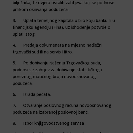
bilježnika, te ovjera ostalih zahtjeva koji se podnose
prilikom osnivanja poduzeća;
3. Uplata temeljnog kapitala u bilo koju banku ili u
financijsku agenciju (Fina), uz ishođenje potvrde o
uplati istog.
4. Predaja dokumenata na mjesno nadležni
trgovački sud ili na servis Hitro.
5. Po dobivanju rješenja Trgovačkog suda,
podnosi se zahtjev za dobivanje statističkog i
poreznog matičnog broja novoosnovanog
poduzeća.
6. Izrada pečata.
7. Otvaranje poslovnog računa novoosnovanog
poduzeća na izabranoj poslovnoj banci.
8. Izbor knjigovodstvenog servisa