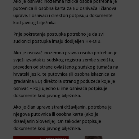
Ako je osnivač inozemna fizička osoba potrebna je
putovnica ili osobna karta za EU osnivača i članova
uprave. I osnivači i direktori potpisuju dokumente
kod javnog bilježnika.
Prije pokretanja postupka potrebno je da svi
sudionici postupka imaju dodijeljen HR-OIB.
Ako je osnivač inozemna pravna osoba potreban je
svježi izvadak iz sudskog registra zemlje sjedišta,
preveden od strane ovlaštenog sudskog tumača na
hrvatski jezik, te putovnica (ili osobna iskaznica za
građanina EU) direktora stranog poduzeća koje je
osnivač – koji ujedno u ime osnivača potpisuje
dokumente kod javnog bilježnika.
Ako je član uprave strani državljanin, potrebna je
njegova putovnica ili osobna karta (ako je
državljanin Slovenije). On također potpisuje
dokumente kod javnog bilježnika.