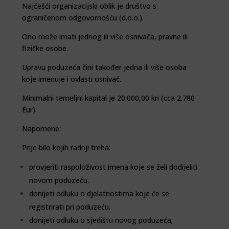
Najčešći organizacijski oblik je društvo s
ograničenom odgovornošću (d.o.o.).
Ono može imati jednog ili više osnivača, pravne ili
fizičke osobe.
Upravu poduzeća čini također jedna ili više osoba
koje imenuje i ovlasti osnivač.
Minimalni temeljni kapital je 20.000,00 kn (cca 2.780
Eur)
Napomene:
Prije bilo kojih radnji treba:
provjeriti raspoloživost imena koje se želi dodijeliti
novom poduzeću.
donijeti odluku o
djelatnostima
koje će se
registrirati pri poduzeću.
donijeti odluku o sjedištu novog poduzeća;