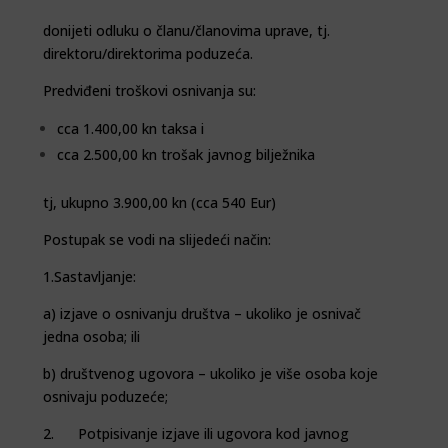
donijeti odluku o članu/članovima uprave, tj.
direktoru/direktorima poduzeća.
Predviđeni troškovi osnivanja su:
cca 1.400,00 kn taksa i
cca 2.500,00 kn trošak javnog bilježnika
tj, ukupno 3.900,00 kn (cca 540 Eur)
Postupak se vodi na slijedeći način:
1.Sastavljanje:
a) izjave o osnivanju društva – ukoliko je osnivač
jedna osoba; ili
b) društvenog ugovora – ukoliko je više osoba koje
osnivaju poduzeće;
2. Potpisivanje izjave ili ugovora kod javnog