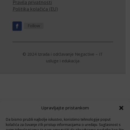
Pravila privatnosti
Politika kolačića (EU)
Follow
© 2024 Izrada i održavanje
Negactive – IT
usluge i edukacija
Upravljajte pristankom
Da bismo pružili najbolje iskustvo, koristimo tehnologije poput
kolačića za čuvanje i/ili pristup informacijama o uređaju. Suglasnost s
ovim tehnologijama će nam omogućiti da obrađujemo podatke kao što