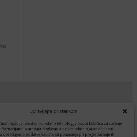
ici
okumenti
Upravljajte pristankom
avila privatnosti
žili najbolje iskustvo, koristimo tehnologije poput kolačića za čuvanje
litika kolačića (EU)
up informacijama o uređaju. Suglasnost s ovim tehnologijama će nam
a obrađujemo podatke kao što su ponašanje pri pregledavanju ili