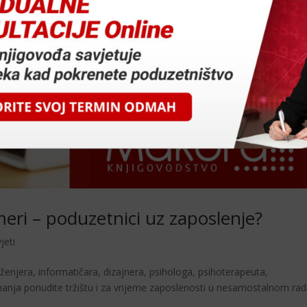
ameri – poduzetnici uz zaposlenje?
jeti
ženjera, informatičara, dizajnera, psihologa, psihoterapeuta,
a znanja ponudite tržištu i za vrijeme zaposlenosti u nesamostalnom rad