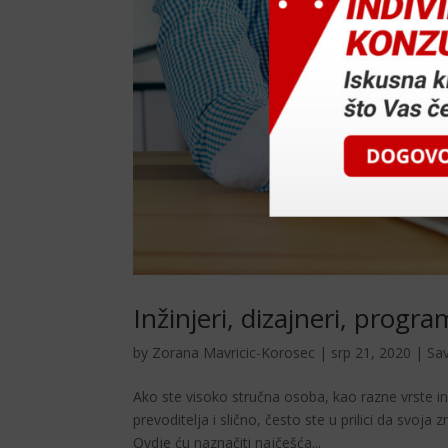
Inžinjeri, dizajneri, progr
by
Zorana Mavricic-Korosec
|
srp 21, 2020
|
Sav
Ako ste visoko stručna osoba, kao razne vrste in
prevoditelja i slično, često ste u prilici da svoj
Ovdje ću naznačiti najčešća...