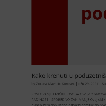
Kako krenuti u poduzetniš
by
Zorana Mavricic-Korosec
|
ožu 29, 2021
|
Sa
POSLOVANJE FIZIČKIH OSOBA Ovo je 2 nastavak se
RADINOST I SPOREDNO ZANIMANJE Ovaj oblik pos
ovim putem dopušteno ostvariti primitke do nivoa