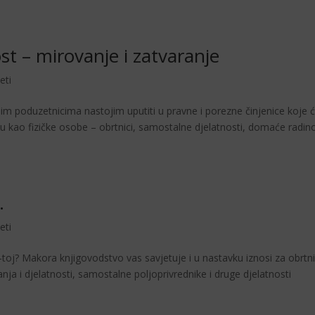
st – mirovanje i zatvaranje
eti
m poduzetnicima nastojim uputiti u pravne i porezne činjenice koje 
ju kao fizičke osobe – obrtnici, samostalne djelatnosti, domaće radino
.
eti
toj? Makora knjigovodstvo vas savjetuje i u nastavku iznosi za obrtni
a i djelatnosti, samostalne poljoprivrednike i druge djelatnosti