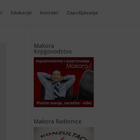
ti
Edukacije
Kontakt
Zapošljavanje
Makora
Knjigovodstvo
Makora Radionice