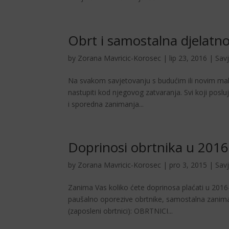
Obrt i samostalna djelatno
by
Zorana Mavricic-Korosec
|
lip 23, 2016
|
Savj
Na svakom savjetovanju s budućim ili novim mali
nastupiti kod njegovog zatvaranja. Svi koji poslu
i sporedna zanimanja...
Doprinosi obrtnika u 2016
by
Zorana Mavricic-Korosec
|
pro 3, 2015
|
Savj
Zanima Vas koliko ćete doprinosa plaćati u 2016-
paušalno oporezive obrtnike, samostalna zanimanj
(zaposleni obrtnici): OBRTNICI...