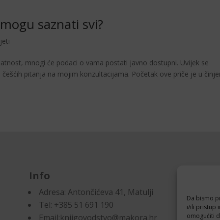
mogu saznati svi?
jeti
latnost, mnogi će podaci o vama postati javno dostupni. Uvijek se
češćih pitanja na mojim konzultacijama. Početak ove priče je u činjen
Info
D
Adresa:
Antončićeva 41, Matulji
Pr
Da bismo pru
Tel: +385 51 691 190
Po
i/ili prist
omogućiti d
Email:knjigovodstvo@makora.hr