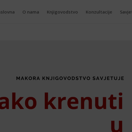
slovna
O nama
Knjigovodstvo
Konzultacije
Savje