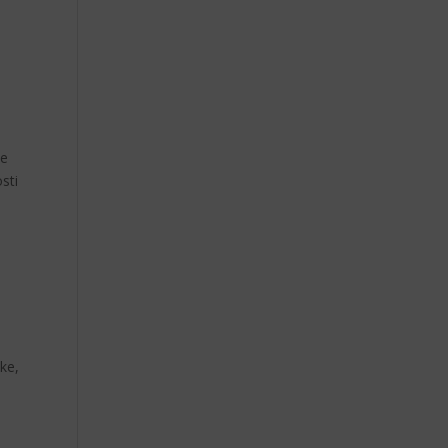
će
sti
ke,