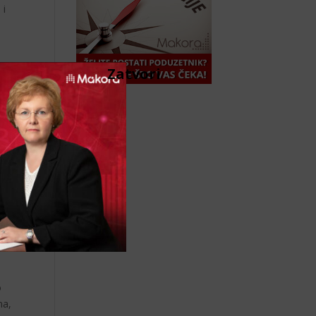
 i
Zatvori
se
o
na,