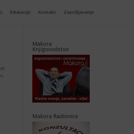
ti
Edukacije
Kontakt
Zapošljavanje
Makora
Knjigovodstvo
edi
ju,
Makora Radionice