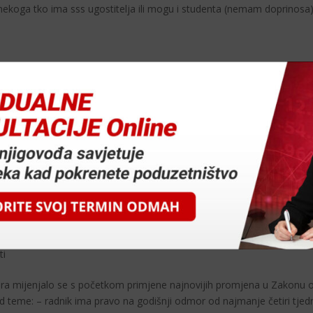
ekoga tko ima sss ugostitelja ili mogu i studenta (nemam doprinosa)
5.2011.
ti
i nove evidencije o radnicima i evidencije o radnom vremenu radnika
đenja evidencije o radnicima (NN 37/2011). U evidenciji o radnicima 
10.
ti
mora mijenjalo se s početkom primjene najnovijih promjena u Zakonu 
d teme: – radnik ima pravo na godišnji odmor od najmanje četiri tjed