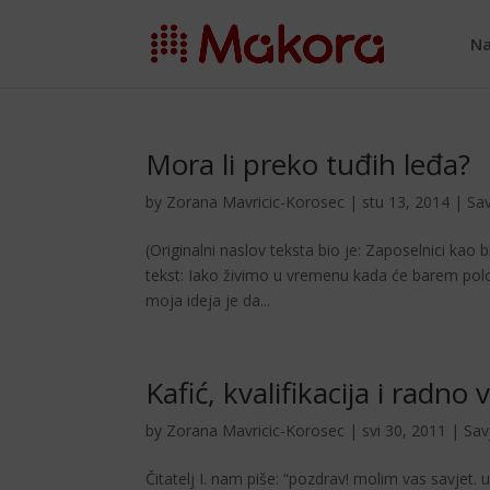
Na
Mora li preko tuđih leđa?
by
Zorana Mavricic-Korosec
|
stu 13, 2014
|
Sav
(Originalni naslov teksta bio je: Zaposelnici kao b
tekst: Iako živimo u vremenu kada će barem polovi
moja ideja je da...
Kafić, kvalifikacija i radno 
by
Zorana Mavricic-Korosec
|
svi 30, 2011
|
Sav
Čitatelj I. nam piše: “pozdrav! molim vas savjet. 