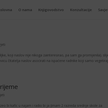
slovna
O nama
Knjigovodstvo
Konzultacije
Savje
jeti
iljke, koji naslov nije nikoga zainteresirao, pa sam ga promijenila). slij
cu či­tatelja naslov asocirati na ispaćene radnike koji samo vegetira
vrijeme
jeti
uzeo bi kafic u najam i radio bi ja (imam 2 razreda srednje skole za