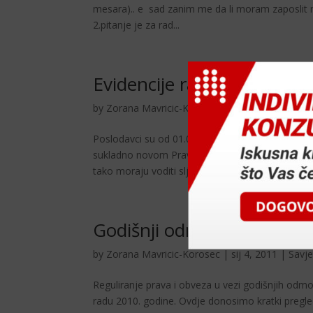
mesara).. e sad zanim me da li moram zaposlit n
2.pitanje je za rad...
Evidencije radnika od 01.0
by
Zorana Mavricic-Korosec
|
svi 2, 2011
|
Savje
Poslodavci su od 01.05.2011. godine dužni vodit
sukladno novom Pravilniku o sadržaju i načinu vo
tako moraju voditi sljedeći novi...
Godišnji odmor po ZNR 20
by
Zorana Mavricic-Korosec
|
sij 4, 2011
|
Savje
Reguliranje prava i obveza u vezi godišnjih od
radu 2010. godine. Ovdje donosimo kratki pregle