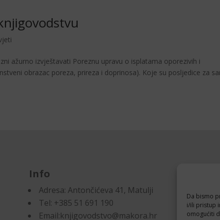
knjigovodstvu
jeti
zni ažurno izvještavati Poreznu upravu o isplatama oporezivih i
nstveni obrazac poreza, prireza i doprinosa). Koje su posljedice za s
Info
D
Adresa:
Antončićeva 41, Matulji
Pr
Da bismo pru
Tel: +385 51 691 190
Po
i/ili prist
omogućiti d
Email:knjigovodstvo@makora.hr