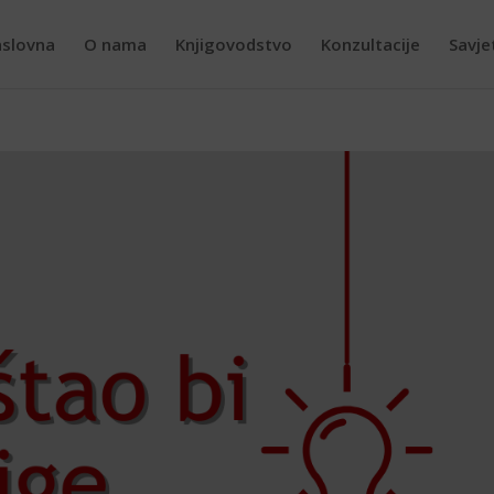
slovna
O nama
Knjigovodstvo
Konzultacije
Savje