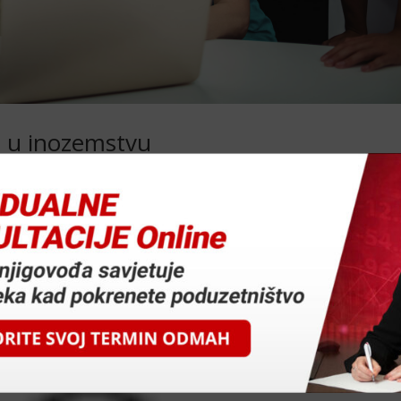
e u inozemstvu
jeti
plasirate putem interneta, vjerojatno su vam profiti dovoljno veliki d
terećenja. Jer – istini za volju – u lijepoj našoj vjerojatno vam je u