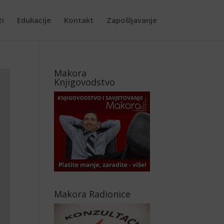
ti
Edukacije
Kontakt
Zapošljavanje
Makora
Knjigovodstvo
Makora Radionice