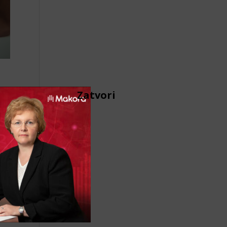
Zatvori
a