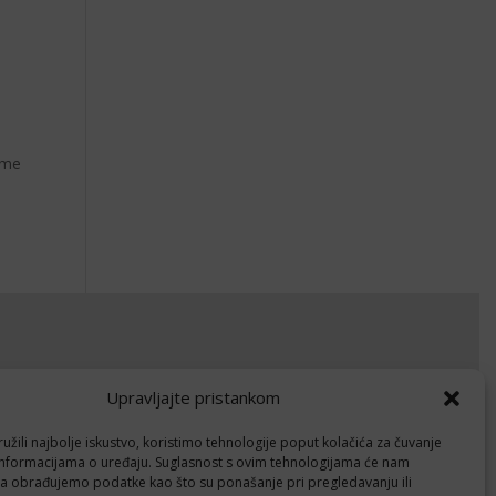
ame
okumenti
Upravljajte pristankom
avila privatnosti
žili najbolje iskustvo, koristimo tehnologije poput kolačića za čuvanje
litika kolačića (EU)
up informacijama o uređaju. Suglasnost s ovim tehnologijama će nam
a obrađujemo podatke kao što su ponašanje pri pregledavanju ili