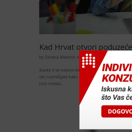
Kad Hrvat otvori poduzeć
by
Zorana Mavricic-Korosec
|
ruj 22, 2015
|
Sav
Bavite li se nekom intelektualnom uslugom, koju 
već razmišljate kako da smanjite nivo poreznog op
tom smislu...