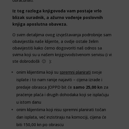
obračunati.
Iz tog razloga knjigovođa vam postaje vrlo
blizak suradnik, a ažurno vođenje poslovnih
knjiga aposlutna obaveza.
O svim detaljima ovog izvještavanja podrobnije sam
obavijestila naše klijente, a ovdje ostale želim
obavijestiti kako ćemo dogovoriti naš odnos sa
svima koji su u našem knjigovodstvenom servisu (i vi
ste
dobrodošli
🙂 ):
onim klijentima koji su
spremni planirati
svoje
isplate i to nam ranije najaviti – cijena izrade i
predaje obrasca JOPPD bit će
samo 25,00 kn
za
praćenje plaća i drugih dohodaka koji se isplaćuju
u istom danu
onim klijentima koji nisu spremni planirati točan
dan isplata, već inzistiraju na komociji, cijena će
biti 150,00 kn po obrascu