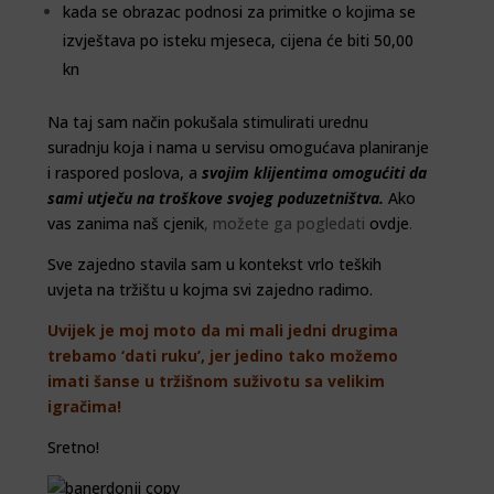
kada se obrazac podnosi za primitke o kojima se
izvještava po isteku mjeseca, cijena će biti 50,00
kn
Na taj sam način pokušala stimulirati urednu
suradnju koja i nama u servisu omogućava planiranje
i raspored poslova, a
svojim klijentima omogućiti da
sami utječu na troškove svojeg poduzetništva.
Ako
vas zanima naš
cjenik
, možete ga pogledati
ovdje
.
Sve zajedno stavila sam u kontekst vrlo teških
uvjeta na tržištu u kojma svi zajedno radimo.
Uvijek je moj moto da mi mali jedni drugima
trebamo ‘dati ruku’, jer jedino tako možemo
imati šanse u tržišnom suživotu sa velikim
igračima!
Sretno!