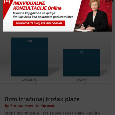
Brzo izračunaj trošak plaće
by
Zorana Mavricic-Korosec
Stope doprinosa su iste za sve zaposlenike, kao što