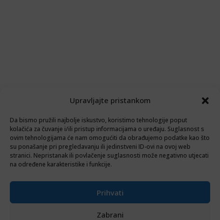
Upravljajte pristankom
Da bismo pružili najbolje iskustvo, koristimo tehnologije poput
kolačića za čuvanje i/ili pristup informacijama o uređaju. Suglasnost s
ovim tehnologijama će nam omogućiti da obrađujemo podatke kao što
su ponašanje pri pregledavanju ili jedinstveni ID-ovi na ovoj web
stranici. Nepristanak ili povlačenje suglasnosti može negativno utjecati
na određene karakteristike i funkcije.
Prihvati
Zabrani