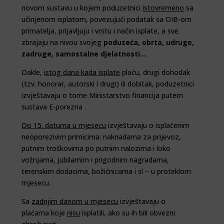
novom sustavu u kojem poduzetnici
istovremeno
sa
učinjenom isplatom, povezujući podatak sa OIB-om
primatelja, prijavljuju i vrstu i način isplate, a sve
zbrajaju na nivou svojeg
poduzeća, obrta, udruge,
zadruge, samostalne djelatnosti…
Dakle,
istog dana kada isplate
plaću, drugi dohodak
(tzv. honorar, autorski i drugi) ili dobitak, poduzetnici
izvještavaju o tome Ministarstvo financija putem
sustava E-porezna .
Do 15. datuma u mjesecu
izvještavaju o isplaćenim
neoporezivim primicima: naknadama za prijevoz,
putnim troškovima po putnim nalozima i loko
vožnjama, jubilarnim i prigodnim nagradama,
terenskim dodacima, božićnicama i sl – u proteklom
mjesecu.
Sa
zadnjim danom u mjesecu
izvještavaju o
plaćama koje
nisu
isplatili, ako su ih bili obvezni