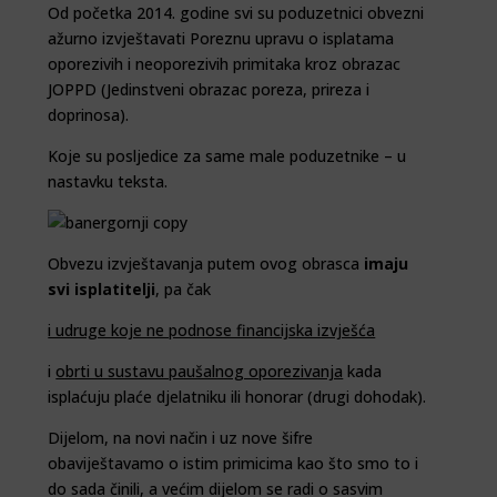
Od početka 2014. godine svi su poduzetnici obvezni
ažurno izvještavati Poreznu upravu o isplatama
oporezivih i neoporezivih primitaka kroz obrazac
JOPPD (Jedinstveni obrazac poreza, prireza i
doprinosa).
Koje su posljedice za same male poduzetnike – u
nastavku teksta.
Obvezu izvještavanja putem ovog obrasca
imaju
svi isplatitelji
, pa čak
i udruge koje ne podnose financijska izvješća
i
obrti u sustavu paušalnog oporezivanja
kada
isplaćuju plaće djelatniku ili honorar (drugi dohodak).
Dijelom, na novi način i uz nove šifre
obaviještavamo o istim primicima kao što smo to i
do sada činili, a većim dijelom se radi o sasvim