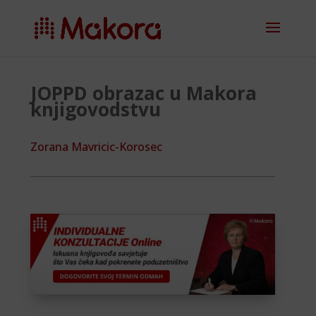
JOPPD obrazac u Makora
knjigovodstvu
Zorana Mavricic-Korosec