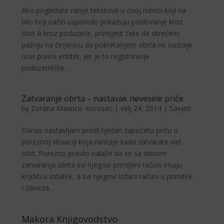
Ako pogledate ranije tekstove u ovoj rubrici koji na
bilo koji način usporedo pri­kazuju poslovanje kroz
obrt ili kroz poduzeće, primijetit ćete da skrećem
pažnju na činjenicu da pokretanjem obrta ne nastaje
novi pravni entitet, jer je to registriranje
poduzetničke...
Zatvaranje obrta – nastavak nevesele priče
by
Zorana Mavricic-Korosec
|
velj 24, 2014
|
Savjeti
Danas nastavljam prošli tjedan započetu priču o
poreznoj situaciji koja nastaje kada zatvarate vaš
obrt. Porezno pravilo nalaže da se sa danom
zatvaranja obrta svi njegovi primljeni računi imaju
knjižiti u izdatke, a svi njegovi izdani računi u primitke.
I obveza...
Makora Knjigovodstvo