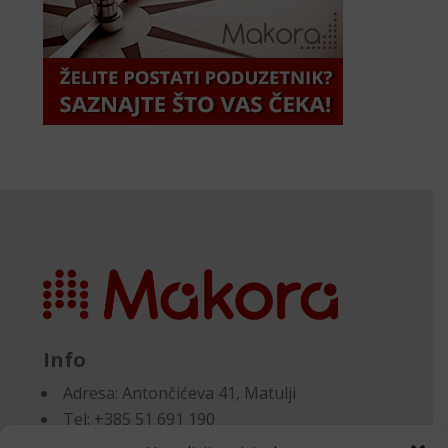
Info
Adresa:
Antončićeva 41, Matulji
Tel: +385 51 691 190
Email:knjigovodstvo@makora.hr