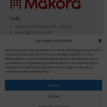
Info
Adresa:
Antončićeva 41, Matulji
Tel: +385 51 691 190
Email:knjigovodstvo@makora.hr
Upravljajte pristankom
Da bismo pružili najbolje iskustvo, koristimo tehnologije poput kolačića
Dokumenti
za čuvanje i/ili pristup informacijama o uređaju. Suglasnost s ovim
tehnologijama će nam omogućiti da obrađujemo podatke kao što su
ponašanje pri pregledavanju ili jedinstveni ID-ovi na ovoj web stranici.
Pravila privatnosti
Nepristanak ili povlačenje suglasnosti može negativno utjecati na
Politika kolačića (EU)
određene karakteristike i funkcije.
Follow
Prihvati
Zabrani
Pogledaj postavke