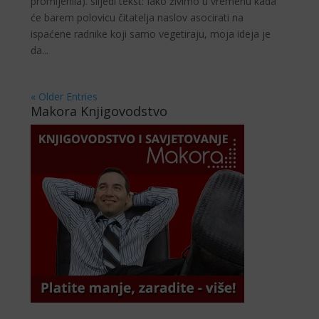
promijenila). slijedi tekst: Iako živimo u vremenu kada
će barem polovicu či­tatelja naslov asocirati na
ispaćene radnike koji samo vegetiraju, moja ideja je
da...
« Older Entries
Makora Knjigovodstvo