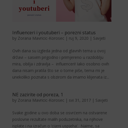
Influenceri i youtuberi – porezni status
by
Zorana Mavricic-Korosec
|
ruj 9, 2020
|
Savjeti
Ovih dana su izgleda jedna od glavnih tema u ovoj
državi – sasvim prigodno i primjereno u razdoblju
mira, obilja i zdravlja – influenceri! Iako osobno ovih
dana nisam pratila što se o tome piše, tema mi je
unekoliko poznata s obzirom da imamo klijenata iz...
​NE zazirite od poreza, 1
by
Zorana Mavricic-Korosec
|
svi 31, 2017
|
Savjeti
Svake godine u ovo doba se osvrćem na ostvarene
poslovne rezultate malih poduzetnika, na njihove
isplate i na izračun o ‘cijeni uspjeha’. Naime, sa