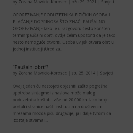
by
Zorana Mavricic-Korosec
|
ožu 29, 2021
|
Savjeti
OPOREZIVANJE PODUZETNIKA FIZIČKIH OSOBA I
PLAĆANJE DOPRINOSA ŠTO ZNAČI PAUŠALNO
OPOREZIVANJE Iako je u razgovoru često korišten
termin ‘paušalni obrt’, ovdje želim upozoriti da je tako
nešto nemoguće otvoriti. Osoba uvijek otvara obrt u
jednoj instituciji (Ured za...
“Paušalni obrt”?
by
Zorana Mavricic-Korosec
|
stu 25, 2014
|
Savjeti
Ovaj tjedan ću nastojati objasniti zašto pogrešna
upo­treba sintagme iz naslova može malog
poduzetnika koštati i više od 20.000 kn. Iako brojni
portali i stra­nice naših institucija na dru­štvenim
mrežama možda pišu drugačije, ja i dalje tvr­dim da
izostaje stvarna i...