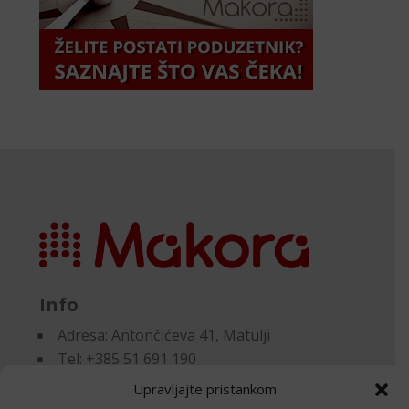
Info
Adresa:
Antončićeva 41, Matulji
Tel: +385 51 691 190
Email:knjigovodstvo@makora.hr
Upravljajte pristankom