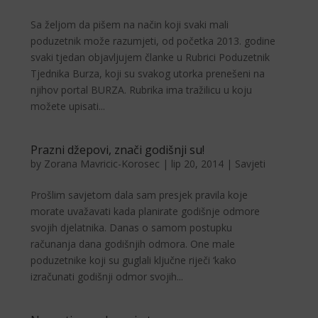
Sa željom da pišem na način koji svaki mali
poduzetnik može razumjeti, od početka 2013. godine
svaki tjedan objavljujem članke u Rubrici Poduzetnik
Tjednika Burza, koji su svakog utorka prenešeni na
njihov portal BURZA. Rubrika ima tražilicu u koju
možete upisati...
Prazni džepovi, znači godišnji su!
by
Zorana Mavricic-Korosec
|
lip 20, 2014
|
Savjeti
Prošlim savjetom dala sam presjek pravila koje
morate uvažavati kada planirate godišnje odmore
svojih djelatnika. Danas o samom postupku
računanja dana godišnjih odmora. One male
poduzetnike koji su guglali ključne riječi ‘kako
izračunati godišnji odmor svojih...