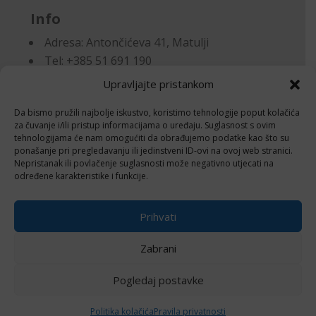
Info
Adresa:
Antončićeva 41, Matulji
Tel: +385 51 691 190
Email:knjigovodstvo@makora.hr
Upravljajte pristankom
Da bismo pružili najbolje iskustvo, koristimo tehnologije poput kolačića
Dokumenti
za čuvanje i/ili pristup informacijama o uređaju. Suglasnost s ovim
tehnologijama će nam omogućiti da obrađujemo podatke kao što su
ponašanje pri pregledavanju ili jedinstveni ID-ovi na ovoj web stranici.
Pravila privatnosti
Nepristanak ili povlačenje suglasnosti može negativno utjecati na
Politika kolačića (EU)
određene karakteristike i funkcije.
Follow
Prihvati
Zabrani
Pogledaj postavke
© 2024 Izrada i održavanje
Negactive – IT
usluge i edukacija
Politika kolačića
Pravila privatnosti