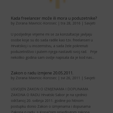
Kada freelancer može ili mora u poduzetnike?
by
Zorana Mavricic-Korosec
|
tra 28, 2016
|
Savjeti
U posljednje vrijeme mi se za konzultacije javljaju
osobe koje su do sada radile kao tzv. freelanseri u
Hrvatskoj i u inozemstvu, a sada žele pokrenuti
poduzetništvo i putem njega nastaviti svoj rad. Prije
nekoliko godina sam ovdje napisala da je kod nas...
Zakon o radu izmjene 20.05.2011.
by
Zorana Mavricic-Korosec
|
svi 26, 2011
|
Savjeti
USVOJEN ZAKON O IZMJENAMA I DOPUNAMA
ZAKONA O RADU Hrvatski Sabor je na sjednici
održanoj 20. svibnja 2011. godine po hitnom
postupku donio Zakon o izmjenama i dopunama
Zakona o radu, s Konačnim prijedlogom zakona