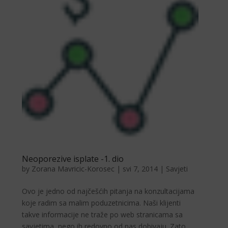
Neoporezive isplate -1. dio
by
Zorana Mavricic-Korosec
|
svi 7, 2014
|
Savjeti
Ovo je jedno od najčešćih pitanja na konzultacijama
koje radim sa malim poduzetnicima. Naši klijenti
takve informacije ne traže po web stranicama sa
savjetima, nego ih redovno od nas dobivaju. Zato,