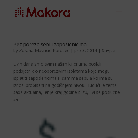
Bez poreza sebi i zaposlenicima
by
Zorana Mavricic-Korosec
|
pro 3, 2014
|
Savjeti
Ovih dana smo svim na­šim klijentima poslali
podsjetnik o neoporezivim is­platama koje mogu
isplatiti zaposlenicima ili samima sebi, a kojima su
iznosi pro­pisani na godišnjem nivou. Budući je tema
sada aktualna, jer je kraj godine blizu, i vi se poslužite
sa...