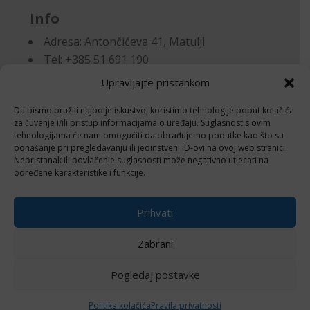
Info
Adresa:
Antončićeva 41, Matulji
Tel: +385 51 691 190
Email:knjigovodstvo@makora.hr
Upravljajte pristankom
Da bismo pružili najbolje iskustvo, koristimo tehnologije poput kolačića
Dokumenti
za čuvanje i/ili pristup informacijama o uređaju. Suglasnost s ovim
tehnologijama će nam omogućiti da obrađujemo podatke kao što su
ponašanje pri pregledavanju ili jedinstveni ID-ovi na ovoj web stranici.
Pravila privatnosti
Nepristanak ili povlačenje suglasnosti može negativno utjecati na
Politika kolačića (EU)
određene karakteristike i funkcije.
Follow
Prihvati
Zabrani
Pogledaj postavke
© 2024 Izrada i održavanje
Negactive – IT
usluge i edukacija
Politika kolačića
Pravila privatnosti