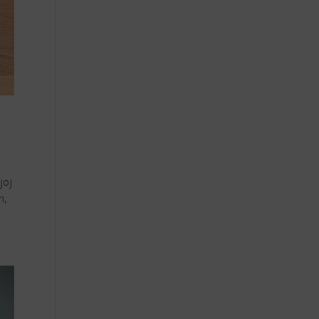
joj
n,