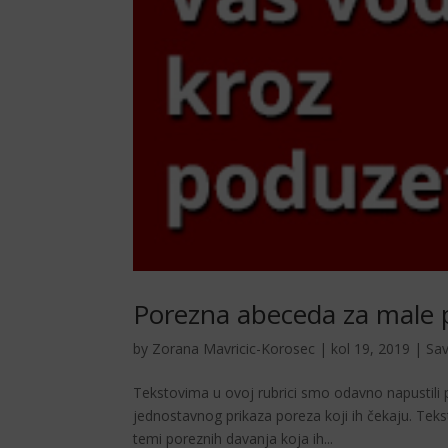
Porezna abeceda za male 
by
Zorana Mavricic-Korosec
|
kol 19, 2019
|
Sav
Tekstovima u ovoj rubrici smo odavno napustili po
jednostavnog prikaza poreza koji ih čekaju. Tekst
temi poreznih davanja koja ih...