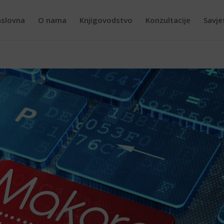
slovna
O nama
Knjigovodstvo
Konzultacije
Savje