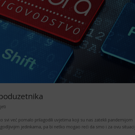
poduzetnika
jeti
o svi već pomalo prilagodili uvjetima koji su nas zatekli pandemijom
odljivijim jedinkama, pa bi netko mogao reći da smo i za ovu situaci