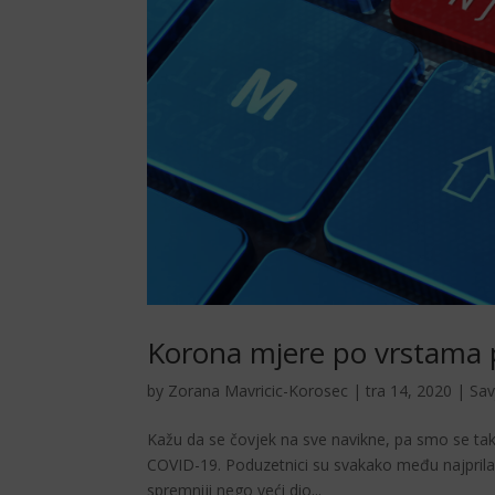
Korona mjere po vrstama 
by
Zorana Mavricic-Korosec
|
tra 14, 2020
|
Sav
Kažu da se čovjek na sve navikne, pa smo se tak
COVID-19. Poduzetnici su svakako među najprilag
spremniji nego veći dio...