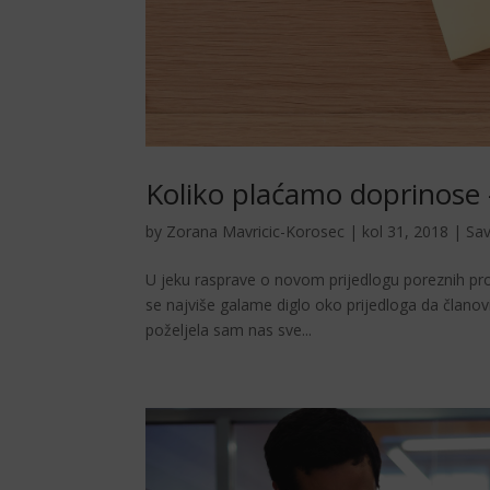
Koliko plaćamo doprinose 
by
Zorana Mavricic-Korosec
|
kol 31, 2018
|
Sav
U jeku rasprave o novom prijedlogu poreznih prop
se najviše galame diglo oko prijedloga da člano
poželjela sam nas sve...