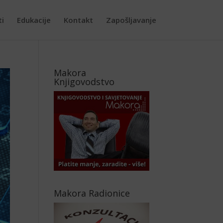
ti
Edukacije
Kontakt
Zapošljavanje
Makora
Knjigovodstvo
Makora Radionice