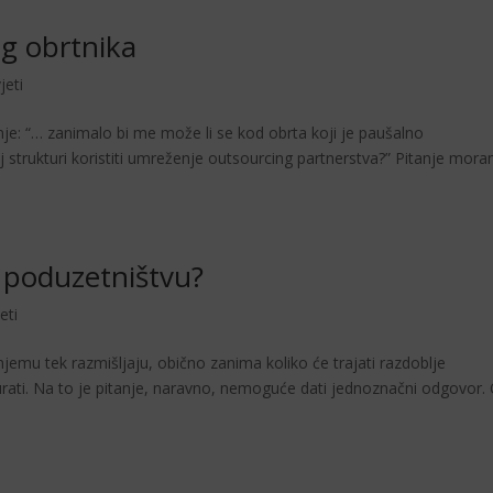
g obrtnika
jeti
nje: “… zanimalo bi me može li se kod obrta koji je paušalno
oj strukturi koristiti umreženje outsourcing partnerstva?” Pitanje mor
u poduzetništvu?
eti
jemu tek razmišljaju, obično zanima koliko će trajati razdoblje
rati. Na to je pitanje, naravno, nemoguće dati jednoznačni odgovor.