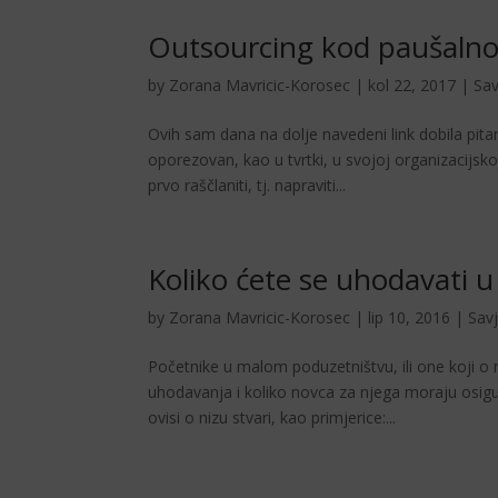
Outsourcing kod paušalno
by
Zorana Mavricic-Korosec
|
kol 22, 2017
|
Sav
Ovih sam dana na dolje navedeni link dobila pita
oporezovan, kao u tvrtki, u svojoj organizacijsk
prvo raščlaniti, tj. napraviti...
Koliko ćete se uhodavati 
by
Zorana Mavricic-Korosec
|
lip 10, 2016
|
Savj
Početnike u malom poduzetništvu, ili one koji o n
uhodavanja i koliko novca za njega moraju osigu
ovisi o nizu stvari, kao primjerice:...