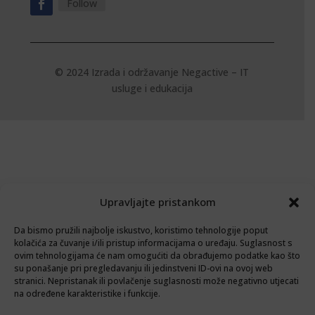
Follow
© 2024 Izrada i održavanje
Negactive – IT
usluge i edukacija
Upravljajte pristankom
Da bismo pružili najbolje iskustvo, koristimo tehnologije poput
kolačića za čuvanje i/ili pristup informacijama o uređaju. Suglasnost s
ovim tehnologijama će nam omogućiti da obrađujemo podatke kao što
su ponašanje pri pregledavanju ili jedinstveni ID-ovi na ovoj web
stranici. Nepristanak ili povlačenje suglasnosti može negativno utjecati
na određene karakteristike i funkcije.