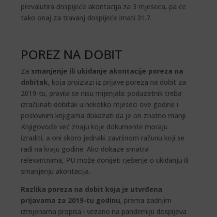
prevalutira dospijeće akontacija za 3 mjeseca, pa će
tako onaj za travanj dospijeće imati 31.7.
POREZ NA DOBIT
Za
smanjenje ili ukidanje akontacije poreza na
dobitak
, koja proizlazi iz prijave poreza na dobit za
2019-tu, pravila se nisu mijenjala: poduzetnik treba
izračunati dobitak u nekoliko mjeseci ove godine i
poslovnim knjigama dokazati da je on znatno manji.
Knjigovođe već znaju koje dokumente moraju
izraditi, a oni skoro jednaki završnom računu koji se
radi na kraju godine. Ako dokaze smatra
relevantnima, PU može donijeti rješenje o ukidanju ili
smanjenju akontacija.
Razlika poreza na dobit koja je utvrđena
prijavama za 2019-tu godinu
, prema zadnjim
izmjenama propisa i vezano na pandemiju dospijeva