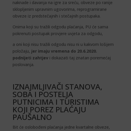
naknade i davanja na igre za sreću, obveze po ranije
sklopljenim upravnim ugovorima, reprogramirane
obveze iz predstečajnih i stečajnih postupaka.
Onima koji su tražili odgodu plaćanja, PU će sama
pokrenuti postupak provjere uvjeta za odgodu,
a oni koji nisu tražili odgodu nisu ni u kakvom lošijem
položaju,
jer imaju vremena do 20.6.2020.
podnijeti zahtjev
i dokazati taj znatan poremećaj
poslovanja.
IZNAJMLJIVAČI STANOVA,
SOBA I POSTELJA
PUTNICIMA I TURISTIMA
KOJI POREZ PLAĆAJU
PAUŠALNO
Bit će oslobođeni plaćanja jedne kvartalne obveze,