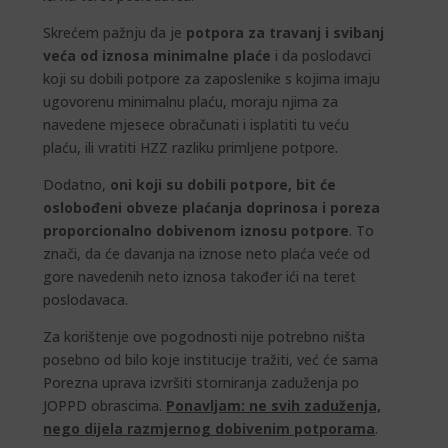
Skrećem pažnju da je
potpora za travanj i svibanj
veća od iznosa minimalne plaće
i da poslodavci
koji su dobili potpore za zaposlenike s kojima imaju
ugovorenu minimalnu plaću, moraju njima za
navedene mjesece obračunati i isplatiti tu veću
plaću, ili vratiti HZZ razliku primljene potpore.
Dodatno,
oni koji su dobili potpore, bit će
oslobođeni obveze plaćanja doprinosa i poreza
proporcionalno dobivenom iznosu potpore
. To
znači, da će davanja na iznose neto plaća veće od
gore navedenih neto iznosa također ići na teret
poslodavaca.
Za korištenje ove pogodnosti nije potrebno ništa
posebno od bilo koje institucije tražiti, već će sama
Porezna uprava izvršiti storniranja zaduženja po
JOPPD obrascima.
Ponavljam: ne svih zaduženja,
nego dijela razmjernog dobivenim potporama
.