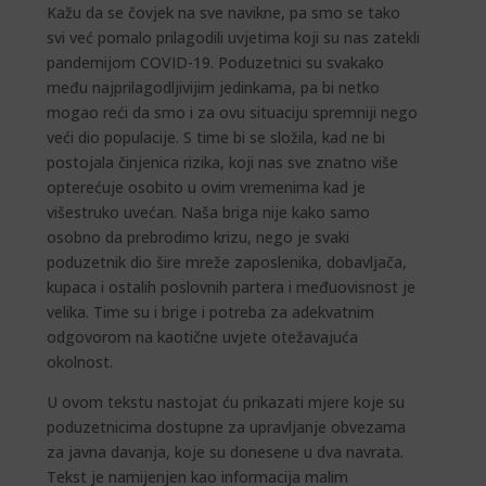
Kažu da se čovjek na sve navikne, pa smo se tako
svi već pomalo prilagodili uvjetima koji su nas zatekli
pandemijom COVID-19. Poduzetnici su svakako
među najprilagodljivijim jedinkama, pa bi netko
mogao reći da smo i za ovu situaciju spremniji nego
veći dio populacije. S time bi se složila, kad ne bi
postojala činjenica rizika, koji nas sve znatno više
opterećuje osobito u ovim vremenima kad je
višestruko uvećan. Naša briga nije kako samo
osobno da prebrodimo krizu, nego je svaki
poduzetnik dio šire mreže zaposlenika, dobavljača,
kupaca i ostalih poslovnih partera i međuovisnost je
velika. Time su i brige i potreba za adekvatnim
odgovorom na kaotične uvjete otežavajuća
okolnost.
U ovom tekstu nastojat ću prikazati mjere koje su
poduzetnicima dostupne za upravljanje obvezama
za javna davanja, koje su donesene u dva navrata.
Tekst je namijenjen kao informacija malim