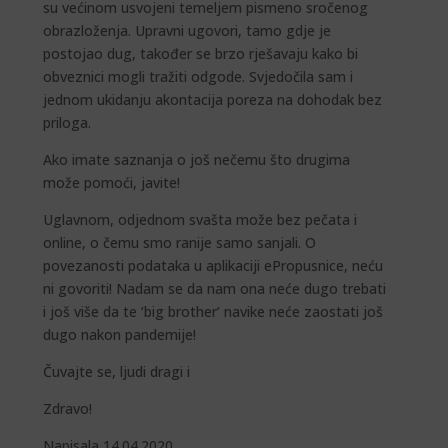
su većinom usvojeni temeljem pismeno sročenog
obrazloženja. Upravni ugovori, tamo gdje je
postojao dug, također se brzo rješavaju kako bi
obveznici mogli tražiti odgode. Svjedočila sam i
jednom ukidanju akontacija poreza na dohodak bez
priloga.
Ako imate saznanja o još nečemu što drugima
može pomoći, javite!
Uglavnom, odjednom svašta može bez pečata i
online, o čemu smo ranije samo sanjali. O
povezanosti podataka u aplikaciji ePropusnice, neću
ni govoriti! Nadam se da nam ona neće dugo trebati
i još više da te ‘big brother’ navike neće zaostati još
dugo nakon pandemije!
Čuvajte se, ljudi dragi i
Zdravo!
Napisala 14.04.2020.