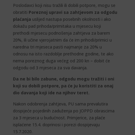
Poslodavci koji nisu tražili ili dobili potpore, mogu se
obratiti
Poreznoj upravi sa zahtjevom za odgodu
plaćanja
uslijed nastupa posebnih okolnosti i ako
dokažu pad prihoda/primitaka u mjesecu koji
prethodi mjesecu podnošenja zahtjeva za barem
20%, ili učine vjerojatnim da će im prihodi/primici u
naredna tri mjeseca pasti najmanje za 20% u
odnosu na isto razdoblje prethodne godine, te ako
nema poreznog duga većeg od 200 kn – dobit će
odgodu od 3 mjeseca za sva davanja.
Da ne bi bilo zabune, odgodu mogu tražiti i oni
koji su dobili potpore, pa će ju koristiti za onaj
dio davanja koji ide na njihov teret.
Nakon odobrenja zahtjeva, PU sama prevalutira
dospijeće pojedinih zaduženja po JOPPD obrascima
za 3 mjeseca u budućnost. Primjerice, za plaće
isplaćene 15.4. doprinosi i porezi dospijevaju
15.7.2020.