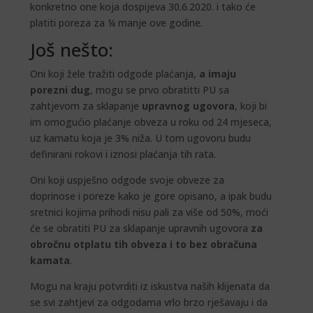
konkretno one koja dospijeva 30.6.2020. i tako će
platiti poreza za ¼ manje ove godine.
Još nešto:
Oni koji žele tražiti odgode plaćanja,
a imaju
porezni dug
, mogu se prvo obratitti PU sa
zahtjevom za sklapanje
upravnog ugovora
, koji bi
im omogućio plaćanje obveza u roku od 24 mjeseca,
uz kamatu koja je 3% niža. U tom ugovoru budu
definirani rokovi i iznosi plaćanja tih rata.
Oni koji uspješno odgode svoje obveze za
doprinose i poreze kako je gore opisano, a ipak budu
sretnici kojima prihodi nisu pali za više od 50%, moći
će se obratiti PU za sklapanje upravnih ugovora
za
obročnu otplatu tih obveza i to bez obračuna
kamata
.
Mogu na kraju potvrditi iz iskustva naših klijenata da
se svi zahtjevi za odgodama vrlo brzo rješavaju i da