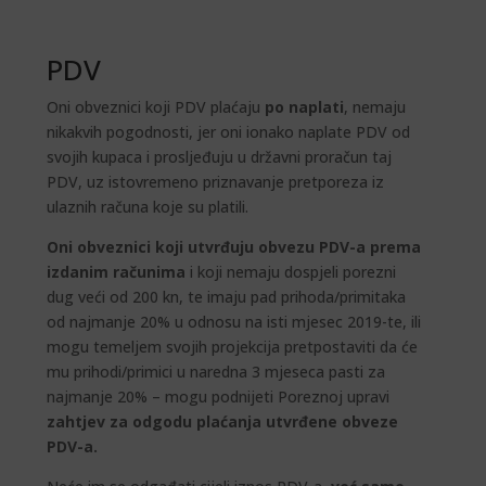
PDV
Oni obveznici koji PDV plaćaju
po naplati
, nemaju
nikakvih pogodnosti, jer oni ionako naplate PDV od
svojih kupaca i prosljeđuju u državni proračun taj
PDV, uz istovremeno priznavanje pretporeza iz
ulaznih računa koje su platili.
Oni obveznici koji utvrđuju obvezu PDV-a prema
izdanim računima
i koji nemaju dospjeli porezni
dug veći od 200 kn, te imaju pad prihoda/primitaka
od najmanje 20% u odnosu na isti mjesec 2019-te, ili
mogu temeljem svojih projekcija pretpostaviti da će
mu prihodi/primici u naredna 3 mjeseca pasti za
najmanje 20% – mogu podnijeti Poreznoj upravi
zahtjev za odgodu plaćanja utvrđene obveze
PDV-a.