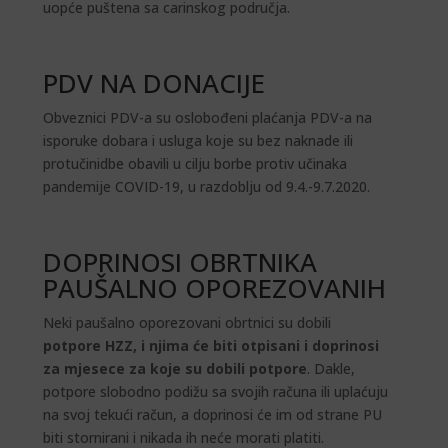
uopće puštena sa carinskog područja.
PDV NA DONACIJE
Obveznici PDV-a su oslobođeni plaćanja PDV-a na
isporuke dobara i usluga koje su bez naknade ili
protučinidbe obavili u cilju borbe protiv učinaka
pandemije COVID-19, u razdoblju od 9.4.-9.7.2020.
DOPRINOSI OBRTNIKA
PAUŠALNO OPOREZOVANIH
Neki paušalno oporezovani obrtnici su dobili
potpore HZZ, i njima će biti otpisani i doprinosi
za mjesece za koje su dobili potpore
. Dakle,
potpore slobodno podižu sa svojih računa ili uplaćuju
na svoj tekući račun, a doprinosi će im od strane PU
biti stornirani i nikada ih neće morati platiti.