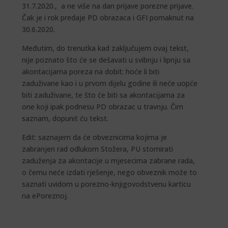
31.7.2020., a ne više na dan prijave porezne prijave.
Čak je i rok predaje PD obrazaca i GFI pomaknut na
30.6.2020.
Međutim, do trenutka kad zaključujem ovaj tekst,
nije poznato što će se dešavati u svibnju i lipnju sa
akontacijama poreza na dobit: hoće li biti
zaduživane kao i u prvom dijelu godine ili neće uopće
biti zaduživane, te što će biti sa akontacijama za
one koji ipak podnesu PD obrazac u travnju. Čim
saznam, dopunit ću tekst.
Edit: saznajem da će obveznicima kojima je
zabranjen rad odlukom Stožera, PU stornirati
zaduženja za akontacije u mjesecima zabrane rada,
o čemu neće izdati rješenje, nego obveznik može to
saznati uvidom u porezno-knjigovodstvenu karticu
na ePoreznoj.