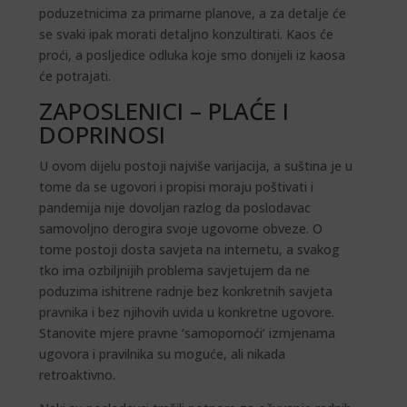
poduzetnicima za primarne planove, a za detalje će
se svaki ipak morati detaljno konzultirati. Kaos će
proći, a posljedice odluka koje smo donijeli iz kaosa
će potrajati.
ZAPOSLENICI – PLAĆE I
DOPRINOSI
U ovom dijelu postoji najviše varijacija, a suština je u
tome da se ugovori i propisi moraju poštivati i
pandemija nije dovoljan razlog da poslodavac
samovoljno derogira svoje ugovorne obveze. O
tome postoji dosta savjeta na internetu, a svakog
tko ima ozbiljnijih problema savjetujem da ne
poduzima ishitrene radnje bez konkretnih savjeta
pravnika i bez njihovih uvida u konkretne ugovore.
Stanovite mjere pravne ‘samopomoći’ izmjenama
ugovora i pravilnika su moguće, ali nikada
retroaktivno.