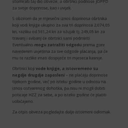
stornirati taj dio obveze, a obrtnici podnose JOPPD
za svoje doprinose, kao i uvijek.
S obzirom da je mjesečni iznos doprinosa obrtnika
koji vodi knjige ukupno za sva tri doprinosa 2.074,05
kn, razliku od 591,24 kn za ožujak tj. 249,05 kn za
travanj i svibanj će obrtnici sami podmiriti.
Eventualno
mogu zatražiti odgodu
prema gore
navedenim uvjetima za sve odgode plaćanja, pa će
mu te razlike imati dospijeće tri mjeseca kasnije.
Obrtnici koji
vode knjige, a istovremeno su
negdje drugdje zaposleni
– ne plaćaju doprinose
tijekom godine, već po isteku godine u odnosu na
iznos ostvarenog dohotka, pa nisu ni mogli dobiti
poticaje HZZ za sebe, a po isteku godine će platiti
uobičajeno.
Za otpis obveza pogledajte dolje istoimeni odlomak.