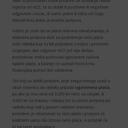
Neki su poslodavci tražili potpore za očuvanje radnih
mjesta od HZZ, te su dobili ili pozitivne ili negativne
odgovore i novac, ili samo jedno ili ništa od toga.
Nemali broj dobio je praviše potpora.
Važno je znati da se plaće redovno obračunavaju, a
dobivena potpora služi za podmirenje neto plaće
onih radnika koji su bili prijavljeni u mjeru i pozitivno
ocijenjeni. Ako odgovor HZZ još nije došao,
poslodavac treba poštovati ugovorene rokove
isplate plaće, a kasnije će saznati hoće li mu
financijska pomoć biti odobrena.
Oni koji su dobili potpore, prije svega moraju uzeti u
obzir činjenicu da radniku pripada
ugovorena plaća
,
pa ako je ona veća od 3.250 kn neto za ožujak, ili
4.000 kn za travanj i svibanj (to su iznosi potpora po
radniku koji radi u punom radnom vremenu) –
potrebno je obračunati tu veću plaću i potpora će
podmiriti samo dio iznosa neto plaća, a ostatak će
ići na teret poslodavca.