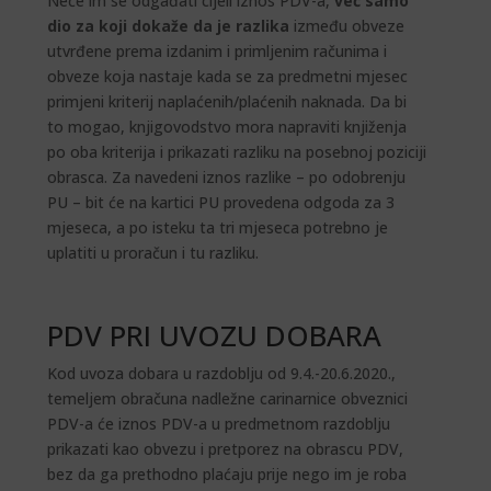
Neće im se odgađati cijeli iznos PDV-a,
već samo
dio za koji dokaže da je razlika
između obveze
utvrđene prema izdanim i primljenim računima i
obveze koja nastaje kada se za predmetni mjesec
primjeni kriterij naplaćenih/plaćenih naknada. Da bi
to mogao, knjigovodstvo mora napraviti knjiženja
po oba kriterija i prikazati razliku na posebnoj poziciji
obrasca. Za navedeni iznos razlike – po odobrenju
PU – bit će na kartici PU provedena odgoda za 3
mjeseca, a po isteku ta tri mjeseca potrebno je
uplatiti u proračun i tu razliku.
PDV PRI UVOZU DOBARA
Kod uvoza dobara u razdoblju od 9.4.-20.6.2020.,
temeljem obračuna nadležne carinarnice obveznici
PDV-a će iznos PDV-a u predmetnom razdoblju
prikazati kao obvezu i pretporez na obrascu PDV,
bez da ga prethodno plaćaju prije nego im je roba