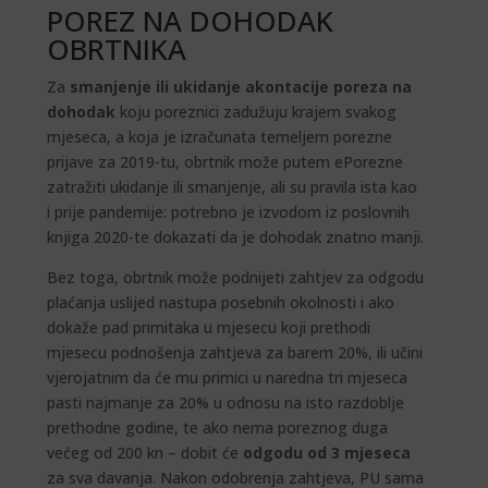
POREZ NA DOHODAK
OBRTNIKA
Za
smanjenje ili ukidanje akontacije poreza na
dohodak
koju poreznici zadužuju krajem svakog
mjeseca, a koja je izračunata temeljem porezne
prijave za 2019-tu, obrtnik može putem ePorezne
zatražiti ukidanje ili smanjenje, ali su pravila ista kao
i prije pandemije: potrebno je izvodom iz poslovnih
knjiga 2020-te dokazati da je dohodak znatno manji.
Bez toga, obrtnik može podnijeti zahtjev za odgodu
plaćanja uslijed nastupa posebnih okolnosti i ako
dokaže pad primitaka u mjesecu koji prethodi
mjesecu podnošenja zahtjeva za barem 20%, ili učini
vjerojatnim da će mu primici u naredna tri mjeseca
pasti najmanje za 20% u odnosu na isto razdoblje
prethodne godine, te ako nema poreznog duga
većeg od 200 kn – dobit će
odgodu od 3 mjeseca
za sva davanja. Nakon odobrenja zahtjeva, PU sama