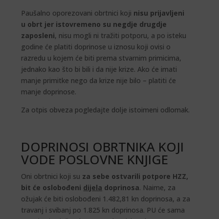
Paušalno oporezovani obrtnici koji
nisu prijavljeni
u obrt jer istovremeno su negdje drugdje
zaposleni
, nisu mogli ni tražiti potporu, a po isteku
godine će platiti doprinose u iznosu koji ovisi o
razredu u kojem će biti prema stvarnim primicima,
jednako kao što bi bili i da nije krize. Ako će imati
manje primitke nego da krize nije bilo – platiti će
manje doprinose.
Za otpis obveza pogledajte dolje istoimeni odlomak.
DOPRINOSI OBRTNIKA KOJI
VODE POSLOVNE KNJIGE
Oni obrtnici koji su
za sebe ostvarili potpore HZZ,
bit će oslobođeni
dijela
doprinosa
. Naime, za
ožujak će biti oslobođeni 1.482,81 kn doprinosa, a za
travanj i svibanj po 1.825 kn doprinosa. PU će sama