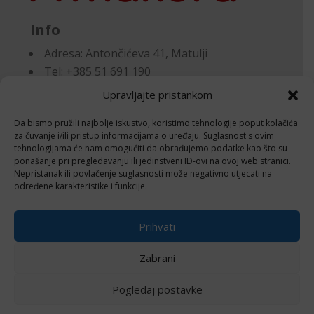
Info
Adresa:
Antončićeva 41, Matulji
Tel: +385 51 691 190
Email:knjigovodstvo@makora.hr
Upravljajte pristankom
Da bismo pružili najbolje iskustvo, koristimo tehnologije poput kolačića
Dokumenti
za čuvanje i/ili pristup informacijama o uređaju. Suglasnost s ovim
tehnologijama će nam omogućiti da obrađujemo podatke kao što su
ponašanje pri pregledavanju ili jedinstveni ID-ovi na ovoj web stranici.
Pravila privatnosti
Nepristanak ili povlačenje suglasnosti može negativno utjecati na
Politika kolačića (EU)
određene karakteristike i funkcije.
Follow
Prihvati
Zabrani
Pogledaj postavke
© 2024 Izrada i održavanje
Negactive – IT
usluge i edukacija