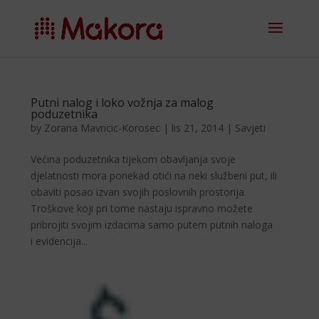
Putni nalog i loko vožnja za malog
poduzetnika
by
Zorana Mavricic-Korosec
|
lis 21, 2014
|
Savjeti
Većina poduzetnika ti­jekom obavljanja svoje
djelatnosti mora ponekad otići na neki službeni put, ili
oba­viti posao izvan svojih pos­lovnih prostorija.
Troškove koji pri tome nastaju is­prav­no možete
pribrojiti svojim izdacima samo putem putnih naloga
i evidencija...