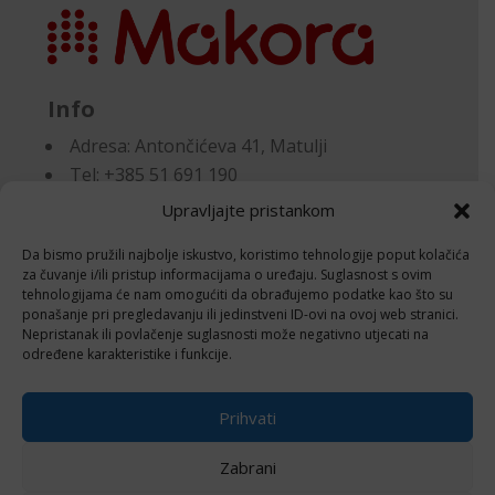
Info
Adresa:
Antončićeva 41, Matulji
Tel: +385 51 691 190
Email:knjigovodstvo@makora.hr
Upravljajte pristankom
Da bismo pružili najbolje iskustvo, koristimo tehnologije poput kolačića
Dokumenti
za čuvanje i/ili pristup informacijama o uređaju. Suglasnost s ovim
tehnologijama će nam omogućiti da obrađujemo podatke kao što su
ponašanje pri pregledavanju ili jedinstveni ID-ovi na ovoj web stranici.
Pravila privatnosti
Nepristanak ili povlačenje suglasnosti može negativno utjecati na
Politika kolačića (EU)
određene karakteristike i funkcije.
Follow
Prihvati
Zabrani