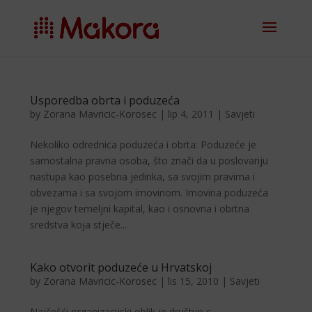
Usporedba obrta i poduzeća
by
Zorana Mavricic-Korosec
|
lip 4, 2011
|
Savjeti
Nekoliko odrednica poduzeća i obrta: Poduzeće je
samostalna pravna osoba, što znači da u poslovanju
nastupa kao posebna jedinka, sa svojim pravima i
obvezama i sa svojom imovinom. Imovina poduzeća
je njegov temeljni kapital, kao i osnovna i obrtna
sredstva koja stječe...
Kako otvorit poduzeće u Hrvatskoj
by
Zorana Mavricic-Korosec
|
lis 15, 2010
|
Savjeti
Najčešći organizacijski oblik je društvo s