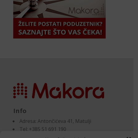
Info
Adresa:
Antončićeva 41, Matulji
Tel: +385 51 691 190
Email:knjigovodstvo@makora.hr