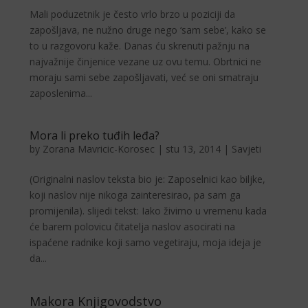
Mali poduzetnik je često vrlo brzo u poziciji da
zapošljava, ne nužno druge nego ‘sam sebe’, kako se
to u razgovoru kaže. Danas ću skrenuti pažnju na
najvažnije činjenice vezane uz ovu temu. Obrtnici ne
moraju sami sebe zapošljavati, već se oni smatraju
zaposlenima...
Mora li preko tuđih leđa?
by
Zorana Mavricic-Korosec
|
stu 13, 2014
|
Savjeti
(Originalni naslov teksta bio je: Zaposelnici kao biljke,
koji naslov nije nikoga zainteresirao, pa sam ga
promijenila). slijedi tekst: Iako živimo u vremenu kada
će barem polovicu či­tatelja naslov asocirati na
ispaćene radnike koji samo vegetiraju, moja ideja je
da...
Makora Knjigovodstvo