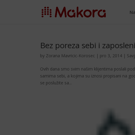
Na
Bez poreza sebi i zaposlen
by
Zorana Mavricic-Korosec
|
pro 3, 2014
|
Savj
Ovih dana smo svim na­šim klijentima poslali pods
samima sebi, a kojima su iznosi pro­pisani na godi
se poslužite sa...