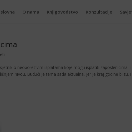
slovna
O nama
Knjigovodstvo
Konzultacije
Savje
icima
eti
jetnik o neoporezivim is­platama koje mogu isplatiti zaposlenicima ili
šnjem nivou. Budući je tema sada aktualna, jer je kraj godine blizu, i 