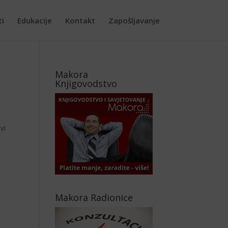
ti
Edukacije
Kontakt
Zapošljavanje
Makora
Knjigovodstvo
vi
Makora Radionice