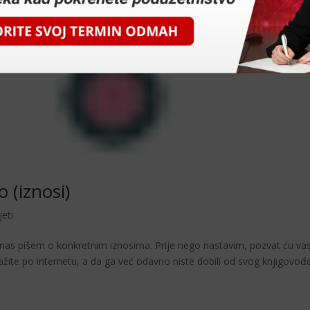
 (iznosi)
jeti
as pišem o konkretnim iznosima. Prije nego nastavim, pozvat ću va
ražite po internetu, a da ga već odavno niste dobili od svog knjigovođ