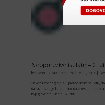
Neoporezive isplate – 2. dio
by
Zorana Mavricic-Korosec
|
svi 22, 2014
|
Sav
Nakon uvodnog dijela u prethodnom savjetu, dan
da razmislite je li normalno da vi ovaj podatak t
kojeg plaćate. Naši su klijenti,...