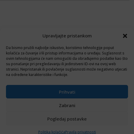
Upravljajte pristankom
Da bismo pružili najbolje iskustvo, koristimo tehnologije poput
kolačića za čuvanje i/ili pristup informacijama o uređaju. Suglasnost s
ovim tehnologijama će nam omogućiti da obrađujemo podatke kao što
su ponašanje pri pregledavanju ili jedinstveni ID-ovi na ovoj web
stranici. Nepristanak ili povlačenje suglasnosti može negativno utjecati
na određene karakteristike i funkcije.
Prihvati
Zabrani
Pogledaj postavke
Politika kolačića
Pravila privatnosti