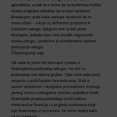
apstraktno, a radi se o tome da se konkretna fizička
osoba unaprijed određuje da se bavi njezinom
likvidacijom onda kada nastupe okolnosti da to
mora učiniti – a koje su definirane propisima ili
statutom udruge. Njegovo ime će biti javno
dostupno, jednako kao i ime ostalih odgovornih
osoba udruge, i podložno je promjenama tijekom
postojanja udruge.
Od sada će javno biti dostupni i podaci o
financijskom poslovanju udruge, i to već i o
poslovanju ove tekuće godine. Tako ćete sada moći,
umjesto o političarskim besmislicama, čitati o
sasvim smislenom i dosljedno provedenom trošenju
javnog novca u udrugama. Srećom, prijedlozi novih
financijskih propisa predviđaju stroži nadzor
ministarstva financija i u pogledu poslovanja koje
nije financirano iz proračuna. Svi ćemo vidjeti kako
će to izgledati!