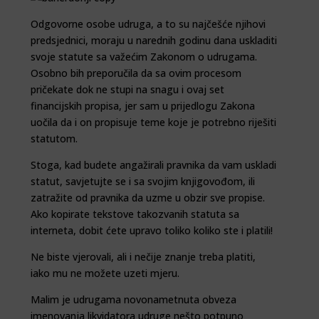
Odgovorne osobe udruga, a to su najčešće njihovi
predsjednici, moraju u narednih godinu dana uskladiti
svoje statute sa važećim Zakonom o udrugama.
Osobno bih preporučila da sa ovim procesom
pričekate dok ne stupi na snagu i ovaj set
financijskih propisa, jer sam u prijedlogu Zakona
uočila da i on propisuje teme koje je potrebno riješiti
statutom.
Stoga, kad budete angažirali pravnika da vam uskladi
statut, savjetujte se i sa svojim knjigovođom, ili
zatražite od pravnika da uzme u obzir sve propise.
Ako kopirate tekstove takozvanih statuta sa
interneta, dobit ćete upravo toliko koliko ste i platili!
Ne biste vjerovali, ali i nečije znanje treba platiti,
iako mu ne možete uzeti mjeru.
Malim je udrugama novonametnuta obveza
imenovanja likvidatora udruge nešto potpuno