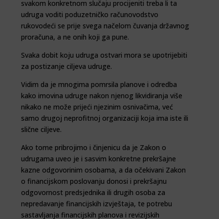
svakom konkretnom slučaju procijeniti treba li ta
udruga voditi poduzetničko računovodstvo
rukovodeći se prije svega načelom čuvanja državnog
proračuna, a ne onih koji ga pune.
Svaka dobit koju udruga ostvari mora se upotrijebiti
za postizanje ciljeva udruge.
Vidim da je mnogima pomrsila planove i odredba
kako imovina udruge nakon njenog likvidiranja više
nikako ne može prijeći njezinim osnivačima, već
samo drugoj neprofitnoj organizaciji koja ima iste ili
slične ciljeve.
Ako tome pribrojimo i činjenicu da je Zakon o
udrugama uveo je i sasvim konkretne prekršajne
kazne odgovorinim osobama, a da očekivani Zakon
o financijskom poslovanju donosi i prekršajnu
odgovornost predsjednika ili drugih osoba za
nepredavanje financijskih izvještaja, te potrebu
sastavljanja financijskih planova i revizijskih