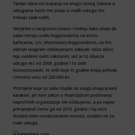
Tjedan dana od stupanja na snagu novog Zakona o
udrugama često me pitaju iz malih udruga što
trebaju sada raditi.
Nerijetko u razgovoru iznesu i tvrdnju kako znaju da
sada moraju voditi knjigovodstvo na konto
karticama, tzv. (dvostavno) knjigovodstvo, na što
odmah reagiram otklanjanjem zablude: ništa slično
nije uvedeno ovim zakonom, već je to obveza
udruga već od 2008. godine! I to onih
novoosnovanih, te onih koje tri godine imaju prihode
i imovinu veću od 230.000 kn.
Promjene koje su sada stupile na snagu imaju pravni
karakter, jer novi zakon o financijskom poslovanju
neprofitnih organizacija tek očekujemo, a po najavi
primjenjivat ćemo ga od 2015. godine i taj neće
donijeti neke revolucionarne novosti, osobito ne za
male udruge.