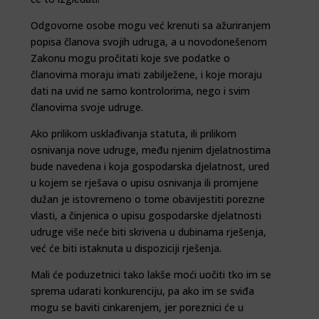
Odgovorne osobe mogu već krenuti sa ažuriranjem
popisa članova svojih udruga, a u novodonešenom
Zakonu mogu pročitati koje sve podatke o
članovima moraju imati zabilježene, i koje moraju
dati na uvid ne samo kontrolorima, nego i svim
članovima svoje udruge.
Ako prilikom usklađivanja statuta, ili prilikom
osnivanja nove udruge, među njenim djelatnostima
bude navedena i koja gospodarska djelatnost, ured
u kojem se rješava o upisu osnivanja ili promjene
dužan je istovremeno o tome obavijestiti porezne
vlasti, a činjenica o upisu gospodarske djelatnosti
udruge više neće biti skrivena u dubinama rješenja,
već će biti istaknuta u dispoziciji rješenja.
Mali će poduzetnici tako lakše moći uočiti tko im se
sprema udarati konkurenciju, pa ako im se sviđa
mogu se baviti cinkarenjem, jer poreznici će u