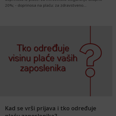
20%; - doprinosa na plaću: za zdravstveno...
Kad se vrši prijava i tko određuje
plaću zaposlenika?