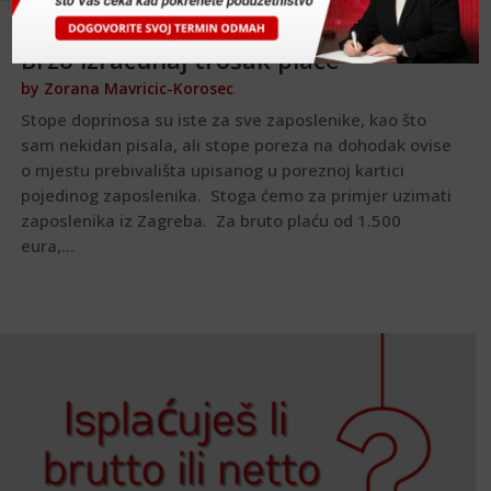
Brzo izračunaj trošak plaće
by
Zorana Mavricic-Korosec
Stope doprinosa su iste za sve zaposlenike, kao što
sam nekidan pisala, ali stope poreza na dohodak ovise
o mjestu prebivališta upisanog u poreznoj kartici
pojedinog zaposlenika. Stoga ćemo za primjer uzimati
zaposlenika iz Zagreba. Za bruto plaću od 1.500
eura,...