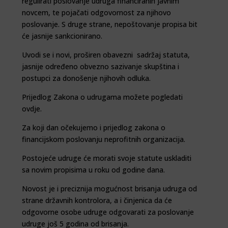
regulirati poslovanje udruga financiranih javnim
novcem, te pojačati odgovornost za njihovo
poslovanje. S druge strane, nepoštovanje propisa bit
će jasnije sankcionirano.
Uvodi se i novi, proširen obavezni sadržaj statuta,
jasnije određeno obvezno sazivanje skupština i
postupci za donošenje njihovih odluka.
Prijedlog Zakona o udrugama možete pogledati
ovdje
.
Za koji dan očekujemo i prijedlog zakona o
financijskom poslovanju neprofitnih organizacija.
Postojeće udruge će morati svoje statute uskladiti
sa novim propisima u roku od godine dana.
Novost je i preciznija mogućnost brisanja udruga od
strane državnih kontrolora, a i činjenica da će
odgovorne osobe udruge odgovarati za poslovanje
udruge još 5 godina od brisanja.