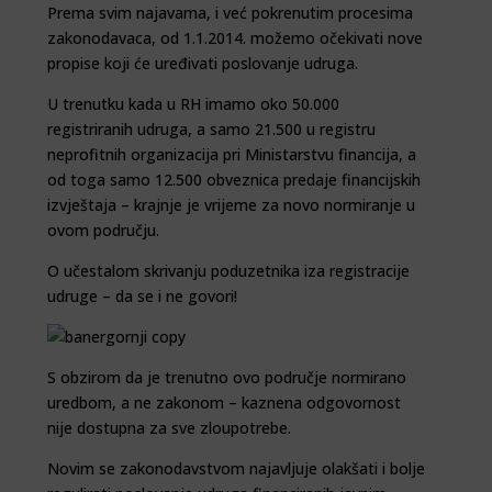
Prema svim najavama, i već pokrenutim procesima
zakonodavaca, od 1.1.2014. možemo očekivati nove
propise koji će uređivati poslovanje udruga.
U trenutku kada u RH imamo oko 50.000
registriranih udruga, a samo 21.500 u registru
neprofitnih organizacija pri Ministarstvu financija, a
od toga samo 12.500 obveznica predaje financijskih
izvještaja – krajnje je vrijeme za novo normiranje u
ovom području.
O učestalom skrivanju poduzetnika iza registracije
udruge – da se i ne govori!
S obzirom da je trenutno ovo područje normirano
uredbom, a ne zakonom – kaznena odgovornost
nije dostupna za sve zloupotrebe.
Novim se zakonodavstvom najavljuje olakšati i bolje