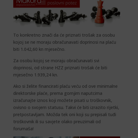
To konkretno znači da će priznati trošak za osobu
kojoj se ne moraju obračunavati doprinosi na plaću
biti 1.042,60 kn mjesečno.
Za osobu kojoj se moraju obračunavati svi
doprinosi, od strane HZZ priznati trošak će biti
mjesečno 1.939,24 kn.
Ako si želite financirati plaću veću od ove minimalne
direktorske plaće, prema gornjim naputcima
izračunajte iznos koji možete pisati u troškovnik,
ovisno o svojem statusu. Takvi će biti izrazito rijetki,
pretpostavljam. Možda tek oni koji su prepisali tuđi
troškovnik ili su savjete olako preuzimali od
forumaša!