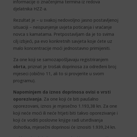
informacije o značenjima termina iz redova
djelatnika HZZ-a.
Rezultat je – u svakoj nedovoljno jasno postavljenoj
situaciji – neispunjenje uvjeta poticanja i vraćanje
novca s kamatama. Pretpostavljam da je to svima
cilj izbjeći, pa evo konkretnih savjeta koje ćete uz
malo koncentracije moći jednostavno primijeniti.
Za one koji se samozapošljavaju registriranjem
obrta
, priznat je trošak doprinosa za određeni broj
mjeseci (obično 11, ali to si provjerite u svom
programu).
Napominjem da iznos doprinosa ovisi o vrsti
oporezivanja
. Za one koji će biti paušalno
oporezovani, iznos je mjesečno 1.193,38 kn. Za one
koji neće moći ili neće htjeti biti takvo oporezivanje i
koji će voditi poslovne knjige radi utvrđivanja
dohotka, mjesečni doprinosi će iznositi 1.939,24 kn.