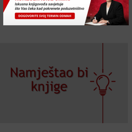
poduzeća. U posljednje vrijeme obrtnici mi se učestalo
obraćaju da ih konzultiram o prijenosu poslovanja na
poduzeće. U ovom ću se tekstu prvenstveno obraćati...