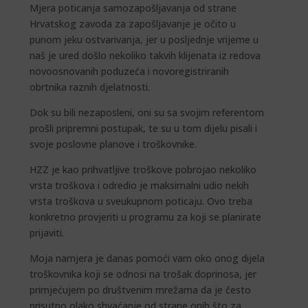
Mjera poticanja samozapošljavanja od strane
Hrvatskog zavoda za zapošljavanje je očito u
punom jeku ostvarivanja, jer u posljednje vrijeme u
naš je ured došlo nekoliko takvih klijenata iz redova
novoosnovanih poduzeća i novoregistriranih
obrtnika raznih djelatnosti.
Dok su bili nezaposleni, oni su sa svojim referentom
prošli pripremni postupak, te su u tom dijelu pisali i
svoje poslovne planove i troškovnike.
HZZ je kao prihvatljive troškove pobrojao nekoliko
vrsta troškova i odredio je maksimalni udio nekih
vrsta troškova u sveukupnom poticaju. Ovo treba
konkretno provjeriti u programu za koji se planirate
prijaviti.
Moja namjera je danas pomoći vam oko onog dijela
troškovnika koji se odnosi na trošak doprinosa, jer
primjećujem po društvenim mrežama da je često
prisutno olako shvaćanje od strane onih što za