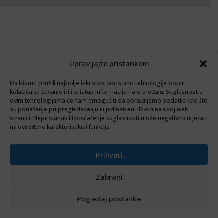
Upravljajte pristankom
Da bismo pružili najbolje iskustvo, koristimo tehnologije poput
kolačića za čuvanje i/ili pristup informacijama o uređaju. Suglasnost s
ovim tehnologijama će nam omogućiti da obrađujemo podatke kao što
su ponašanje pri pregledavanju ili jedinstveni ID-ovi na ovoj web
stranici. Nepristanak ili povlačenje suglasnosti može negativno utjecati
na određene karakteristike i funkcije.
Prihvati
Zabrani
Pogledaj postavke