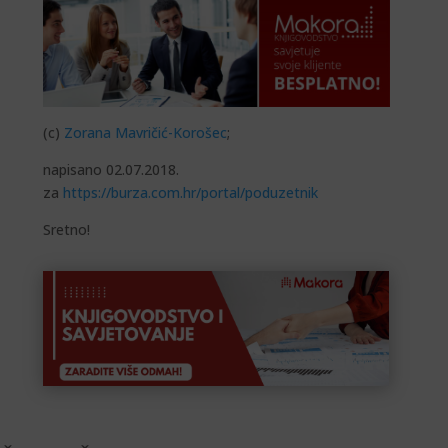
(c)
Zorana Mavričić-Korošec
;
napisano 02.07.2018.
za
https://burza.com.hr/portal/poduzetnik
Sretno!