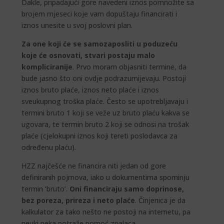
Dakle, pripadajući gore navedeni iznos pomnožite sa
brojem mjeseci koje vam dopuštaju financirati i
iznos unesite u svoj poslovni plan.
Za one koji će se samozaposliti u poduzeću
koje će osnovati, stvari postaju malo
kompliciranije
. Prvo moram objasniti termine, da
bude jasno što oni ovdje podrazumijevaju. Postoji
iznos bruto plaće, iznos neto plaće i iznos
sveukupnog troška plaće. Često se upotrebljavaju i
termini bruto 1 koji se veže uz bruto plaću kakva se
ugovara, te termin bruto 2 koji se odnosi na trošak
plaće (cjelokupni iznos koji tereti poslodavca za
određenu plaću).
HZZ najčešće ne financira niti jedan od gore
definiranih pojmova, iako u dokumentima spominju
termin ‘bruto’.
Oni financiraju samo doprinose,
bez poreza, prireza i neto plaće
. Činjenica je da
kalkulator za tako nešto ne postoji na internetu, pa
neuki neka potraže pomoć znalaca.