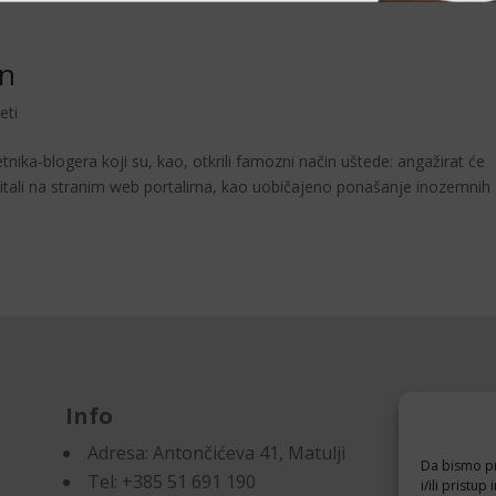
in
eti
ka-blogera koji su, kao, otkrili famozni način uštede: angažirat će
čitali na stranim web portalima, kao uobičajeno ponašanje inozemnih
Info
D
Adresa:
Antončićeva 41, Matulji
Pr
Da bismo pru
Tel: +385 51 691 190
Po
i/ili prist