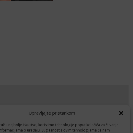
okumenti
Upravljajte pristankom
avila privatnosti
žili najbolje iskustvo, koristimo tehnologije poput kolačića za čuvanje
litika kolačića (EU)
up informacijama o uređaju. Suglasnost s ovim tehnologijama će nam