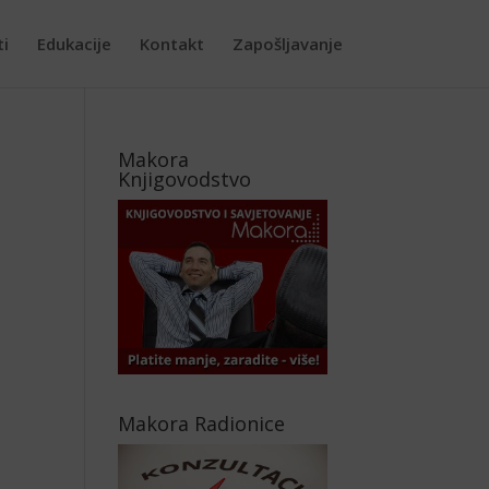
ti
Edukacije
Kontakt
Zapošljavanje
Makora
Knjigovodstvo
Makora Radionice