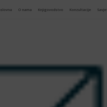
slovna
O nama
Knjigovodstvo
Konzultacije
Savje