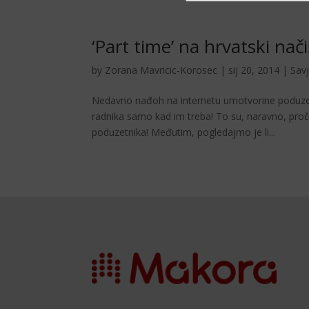
‘Part time’ na hrvatski nač
by
Zorana Mavricic-Korosec
|
sij 20, 2014
|
Savj
Nedavno nađoh na internetu umotvorine poduzetni
radnika samo kad im treba! To su, naravno, pro
poduzetnika! Međutim, pogledajmo je li...