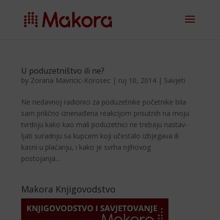
U poduzetništvo ili ne?
by
Zorana Mavricic-Korosec
|
ruj 10, 2014
|
Savjeti
Ne nedavnoj radionici za poduzetnike početnike bila
sam prilično iznenađena reakcijom prisutnih na moju
tvrdnju kako kao mali po­duzetnici ne trebaju nastav­
ljati suradnju sa kupcem koji učestalo izbjegava ili
kasni u plaćanju, i kako je svrha njihovog
postojanja...
Makora Knjigovodstvo