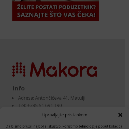
Info
Adresa:
Antončićeva 41, Matulji
Tel: +385 51 691 190
Email:knjigovodstvo@makora.hr
Upravljajte pristankom
Da bismo pružili najbolje iskustvo, koristimo tehnologije poput kolačića