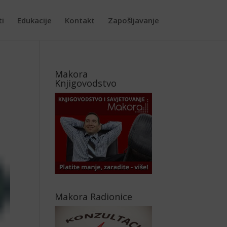
ti
Edukacije
Kontakt
Zapošljavanje
Makora
Knjigovodstvo
Makora Radionice