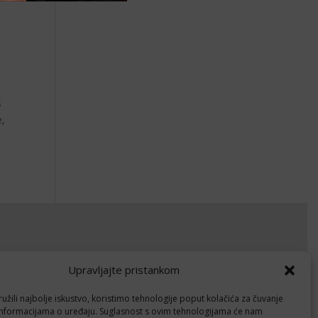
s
e,
okumenti
Upravljajte pristankom
avila privatnosti
žili najbolje iskustvo, koristimo tehnologije poput kolačića za čuvanje
litika kolačića (EU)
up informacijama o uređaju. Suglasnost s ovim tehnologijama će nam