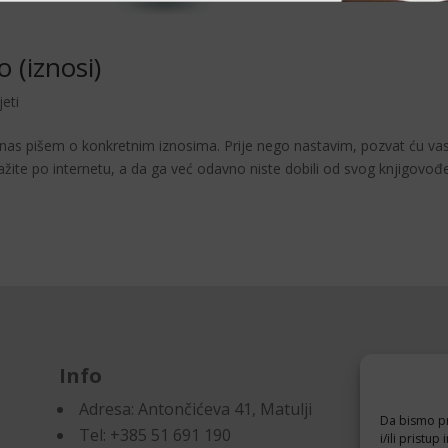
 (iznosi)
jeti
as pišem o konkretnim iznosima. Prije nego nastavim, pozvat ću va
ražite po internetu, a da ga već odavno niste dobili od svog knjigovođ
Info
D
Adresa:
Antončićeva 41, Matulji
Pr
Da bismo pru
Tel: +385 51 691 190
Po
i/ili prist