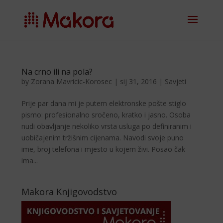
Na crno ili na pola?
by
Zorana Mavricic-Korosec
|
sij 31, 2016
|
Savjeti
Prije par dana mi je putem elektronske pošte stiglo
pismo: profesionalno sročeno, kratko i jasno. Osoba
nudi obavljanje ne­koliko vrsta usluga po defi­niranim i
uobičajenim tržiš­nim cijenama. Navodi svoje puno
ime, broj telefona i mje­sto u kojem živi. Posao čak
ima...
Makora Knjigovodstvo