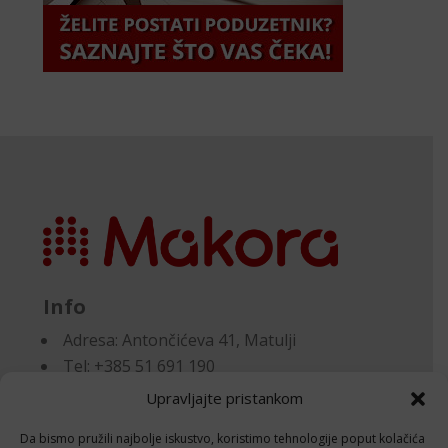
Info
Adresa:
Antončićeva 41, Matulji
Tel: +385 51 691 190
Email:knjigovodstvo@makora.hr
Upravljajte pristankom
Da bismo pružili najbolje iskustvo, koristimo tehnologije poput kolačića