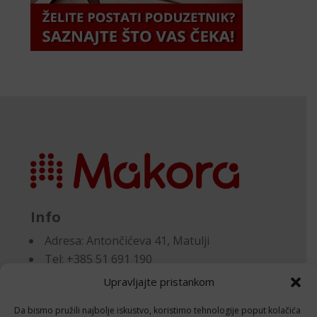
Info
Adresa:
Antončićeva 41, Matulji
Tel: +385 51 691 190
Email:knjigovodstvo@makora.hr
Upravljajte pristankom
Da bismo pružili najbolje iskustvo, koristimo tehnologije poput kolačića