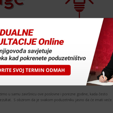
jeti
zimo u samu završnicu ove poslovne i porezne godine, kada često
rezultat. S obzirom da je svakom poduzetniku jasno da će imati veće