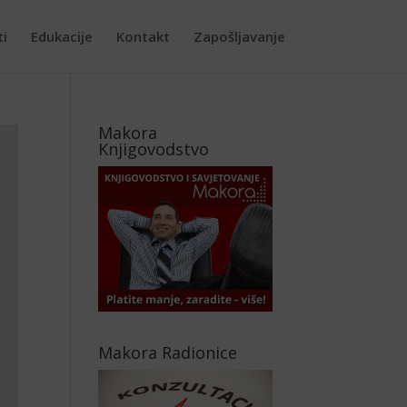
ti
Edukacije
Kontakt
Zapošljavanje
Makora
Knjigovodstvo
Makora Radionice