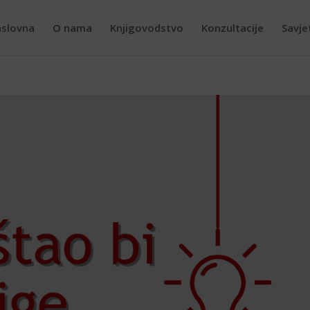
slovna
O nama
Knjigovodstvo
Konzultacije
Savje