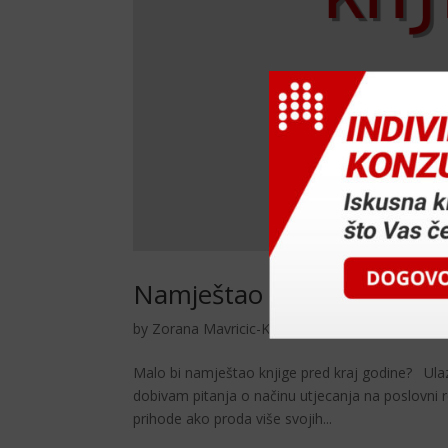
Namještao bi knjige?
by
Zorana Mavricic-Korosec
|
pro 12, 2025
|
Sav
Malo bi namještao knjige pred kraj godine? Ula
dobivam pitanja o načinu utjecanja na poslovni 
prihode ako proda više svojih...