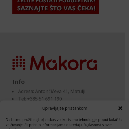
Info
Adresa:
Antončićeva 41, Matulji
Tel: +385 51 691 190
Email:knjigovodstvo@makora.hr
Upravljajte pristankom
Da bismo pružili najbolje iskustvo, koristimo tehnologije poput kolačića
Dokumenti
za čuvanje i/ili pristup informacijama o uređaju. Suglasnost s ovim