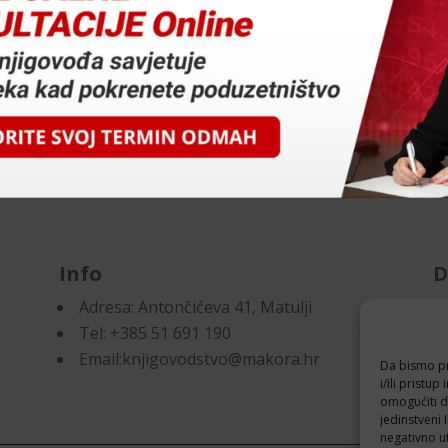
Info
D
Adresa:
Antončićeva 41, Matulji
Pr
Tel: +385 51 691 190
Po
Email:knjigovodstvo@makora.hr
Da bismo pru
i/ili prist
omogućiti d
jedinstveni 
negativno ut