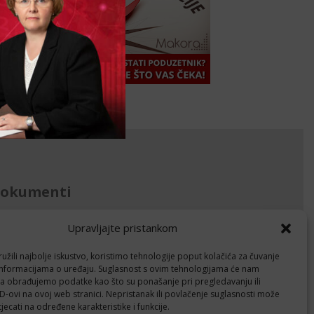
okumenti
avila privatnosti
Upravljajte pristankom
litika kolačića (EU)
žili najbolje iskustvo, koristimo tehnologije poput kolačića za čuvanje
up informacijama o uređaju. Suglasnost s ovim tehnologijama će nam
Follow
a obrađujemo podatke kao što su ponašanje pri pregledavanju ili
ID-ovi na ovoj web stranici. Nepristanak ili povlačenje suglasnosti može
jecati na određene karakteristike i funkcije.