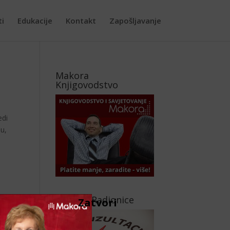
ti
Edukacije
Kontakt
Zapošljavanje
Makora
Knjigovodstvo
edi
ju,
Makora Radionice
Zatvori