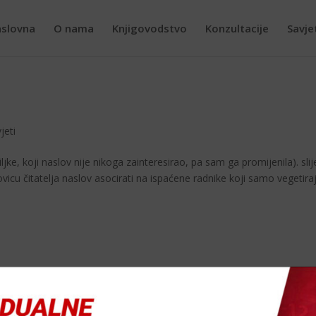
slovna
O nama
Knjigovodstvo
Konzultacije
Savje
jeti
iljke, koji naslov nije nikoga zainteresirao, pa sam ga promijenila). slij
cu či­tatelja naslov asocirati na ispaćene radnike koji samo vegetira