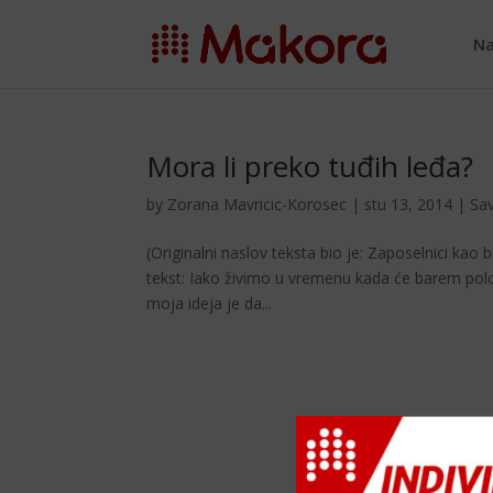
Na
Mora li preko tuđih leđa?
by
Zorana Mavricic-Korosec
|
stu 13, 2014
|
Sav
(Originalni naslov teksta bio je: Zaposelnici kao b
tekst: Iako živimo u vremenu kada će barem polovi
moja ideja je da...