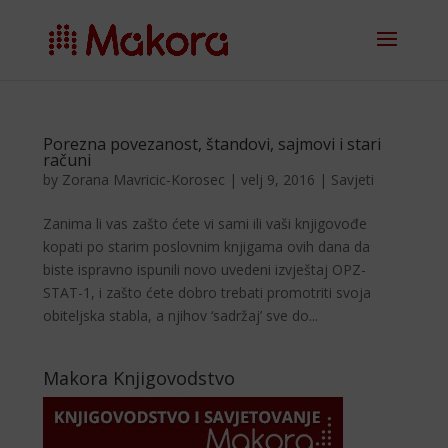
Porezna povezanost, štandovi, sajmovi i stari
računi
by
Zorana Mavricic-Korosec
|
velj 9, 2016
|
Savjeti
Zanima li vas zašto ćete vi sami ili vaši knjigovođe
kopati po starim poslovnim knjigama ovih dana da
biste ispravno ispunili novo uvedeni izvještaj OPZ-
STAT-1, i zašto ćete dobro trebati promotriti svoja
obiteljska stabla, a njihov ‘sadržaj’ sve do...
Makora Knjigovodstvo