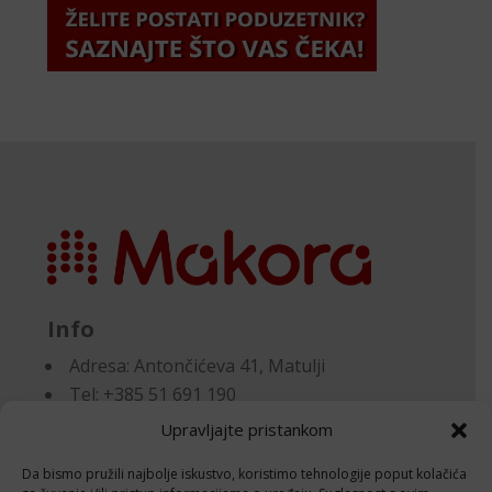
Info
Adresa:
Antončićeva 41, Matulji
Tel: +385 51 691 190
Email:knjigovodstvo@makora.hr
Upravljajte pristankom
Da bismo pružili najbolje iskustvo, koristimo tehnologije poput kolačića