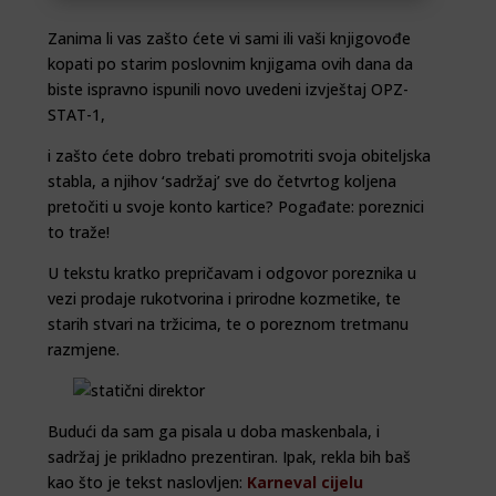
Zanima li vas zašto ćete vi sami ili vaši knjigovođe
kopati po starim poslovnim knjigama ovih dana da
biste ispravno ispunili novo uvedeni izvještaj OPZ-
STAT-1,
i zašto ćete dobro trebati promotriti svoja obiteljska
stabla, a njihov ‘sadržaj’ sve do četvrtog koljena
pretočiti u svoje konto kartice? Pogađate: poreznici
to traže!
U tekstu kratko prepričavam i odgovor poreznika u
vezi prodaje rukotvorina i prirodne kozmetike, te
starih stvari na tržicima, te o poreznom tretmanu
razmjene.
Budući da sam ga pisala u doba maskenbala, i
sadržaj je prikladno prezentiran. Ipak, rekla bih baš
kao što je tekst naslovljen:
Karneval cijelu