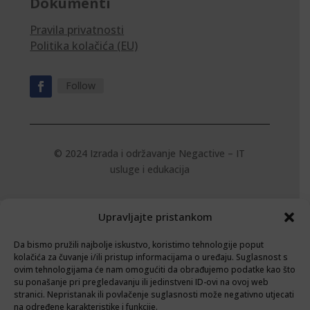
Dokumenti
Pravila privatnosti
Politika kolačića (EU)
Follow
© 2024 Izrada i održavanje
Negactive – IT
usluge i edukacija
Upravljajte pristankom
Da bismo pružili najbolje iskustvo, koristimo tehnologije poput
kolačića za čuvanje i/ili pristup informacijama o uređaju. Suglasnost s
ovim tehnologijama će nam omogućiti da obrađujemo podatke kao što
su ponašanje pri pregledavanju ili jedinstveni ID-ovi na ovoj web
stranici. Nepristanak ili povlačenje suglasnosti može negativno utjecati
na određene karakteristike i funkcije.