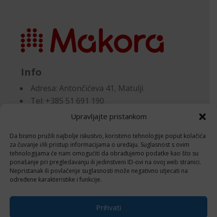
Info
Adresa:
Antončićeva 41, Matulji
Tel: +385 51 691 190
Email:knjigovodstvo@makora.hr
Upravljajte pristankom
Da bismo pružili najbolje iskustvo, koristimo tehnologije poput kolačića
Dokumenti
za čuvanje i/ili pristup informacijama o uređaju. Suglasnost s ovim
tehnologijama će nam omogućiti da obrađujemo podatke kao što su
ponašanje pri pregledavanju ili jedinstveni ID-ovi na ovoj web stranici.
Pravila privatnosti
Nepristanak ili povlačenje suglasnosti može negativno utjecati na
Politika kolačića (EU)
određene karakteristike i funkcije.
Follow
Prihvati