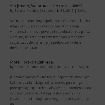
Što je neto, što bruto, a što trošak plaće?
by
Zorana Mavricic-Korosec
|
lis 31, 2019
|
Savjeti
Svaki poduzetnik koji zapošljava samog sebe ili neku
drugu osobu, mora dobro poznavati značenje i
vrijednosti pojmova povezanih sa obračunima plaća.
Naravno, ne zato da bi sam izrađivao platne liste
svojim zaposlenicima, jer je pretpostavka da je
dovoljno svjestan...
Mora li preko tuđih leđa?
by
Zorana Mavricic-Korosec
|
stu 13, 2014
|
Savjeti
(Originalni naslov teksta bio je: Zaposelnici kao biljke,
koji naslov nije nikoga zainteresirao, pa sam ga
promijenila). slijedi tekst: Iako živimo u vremenu kada
će barem polovicu či­tatelja naslov asocirati na
ispaćene radnike koji samo vegetiraju, moja ideja je
da...