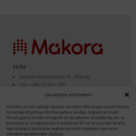
Info
Adresa:
Antončićeva 41, Matulji
Tel: +385 51 691 190
Email:knjigovodstvo@makora.hr
Upravljajte pristankom
Da bismo pružili najbolje iskustvo, koristimo tehnologije poput kolačića
Dokumenti
za čuvanje i/ili pristup informacijama o uređaju. Suglasnost s ovim
tehnologijama će nam omogućiti da obrađujemo podatke kao što su
ponašanje pri pregledavanju ili jedinstveni ID-ovi na ovoj web stranici.
Pravila privatnosti
Nepristanak ili povlačenje suglasnosti može negativno utjecati na
Politika kolačića (EU)
određene karakteristike i funkcije.