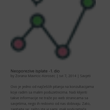
Neoporezive isplate -1. dio
by
Zorana Mavricic-Korosec
|
svi 7, 2014
|
Savjeti
Ovo je jedno od najčešćih pitanja na konzultacijama
koje radim sa malim poduzetnicima. Naši klijenti
takve informacije ne traže po web stranicama sa
savjetima, nego ih redovno od nas dobivaju. Zato,
zapitajte se: zašto ste vi sami, mali poduzetniče,