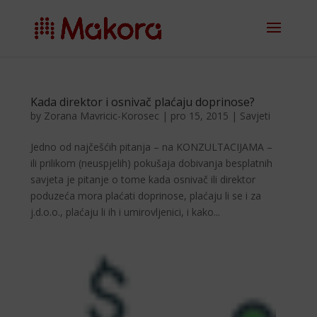
Kada direktor i osnivač plaćaju doprinose?
by
Zorana Mavricic-Korosec
|
pro 15, 2015
|
Savjeti
Jedno od najčešćih pitanja – na KONZULTACIJAMA –
ili prilikom (neuspjelih) pokušaja dobivanja besplatnih
savjeta je pitanje o tome kada osnivač ili direktor
poduzeća mora plaćati doprinose, plaćaju li se i za
j.d.o.o., plaćaju li ih i umirovljenici, i kako...