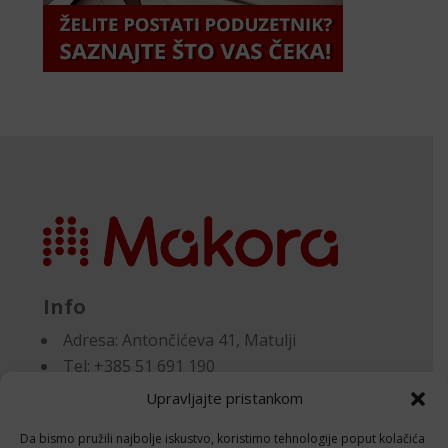
Info
Adresa:
Antončićeva 41, Matulji
Tel: +385 51 691 190
Email:knjigovodstvo@makora.hr
Upravljajte pristankom
Da bismo pružili najbolje iskustvo, koristimo tehnologije poput kolačića