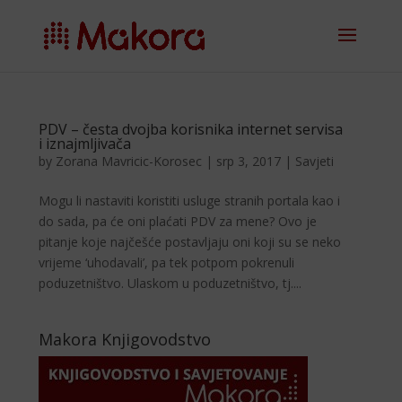
PDV – česta dvojba korisnika internet servisa
i iznajmljivača
by
Zorana Mavricic-Korosec
|
srp 3, 2017
|
Savjeti
Mogu li nastaviti koristiti usluge stranih portala kao i
do sada, pa će oni plaćati PDV za mene? Ovo je
pitanje koje najčešće postavljaju oni koji su se neko
vrijeme ‘uhodavali’, pa tek potpom pokrenuli
poduzetništvo. Ulaskom u poduzetništvo, tj....
Makora Knjigovodstvo