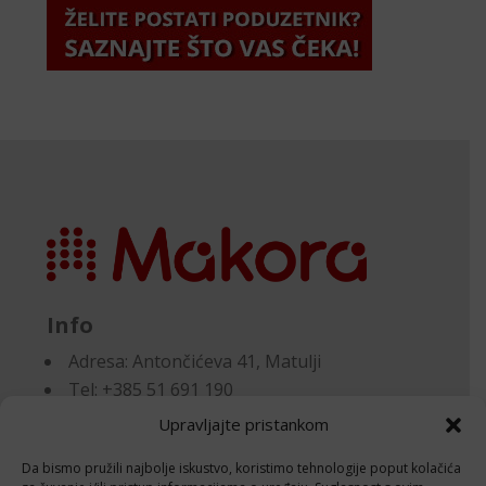
Info
Adresa:
Antončićeva 41, Matulji
Tel: +385 51 691 190
Email:knjigovodstvo@makora.hr
Upravljajte pristankom
Da bismo pružili najbolje iskustvo, koristimo tehnologije poput kolačića