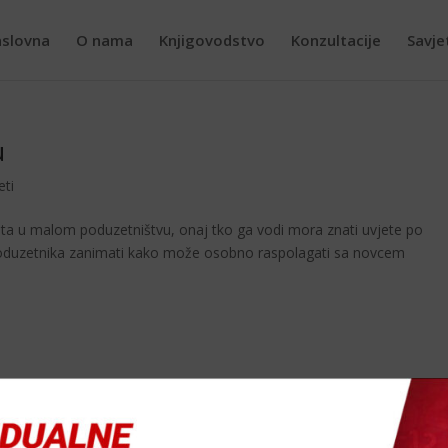
slovna
O nama
Knjigovodstvo
Konzultacije
Savje
u
eti
česta u malom poduzetništvu, onaj tko ga vodi mora znati uvjete po
poduzetnika zanimati kako može osobno raspolagati sa novcem