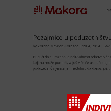
Na
Pozajmice u poduzetništv
by
Zorana Mavricic-Korosec
|
stu 4, 2014
|
Savj
Budući da su razdoblja ne­likvidnosti relativno 
kojima može po­moći, a još više će uspješnog 
poduzeća. Činjenica je, međutim, da danas još...