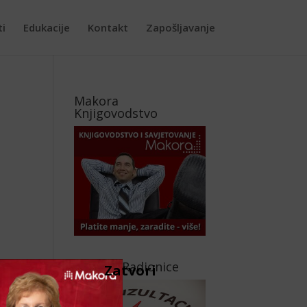
ti
Edukacije
Kontakt
Zapošljavanje
Makora
Knjigovodstvo
Makora Radionice
Zatvori