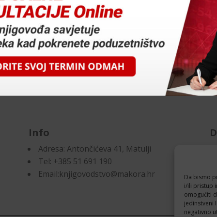
Info
D
Adresa:
Antončićeva 41, Matulji
Pr
Tel: +385 51 691 190
Po
Email:knjigovodstvo@makora.hr
Da bismo pru
i/ili prist
omogućiti d
jedinstveni 
negativno ut