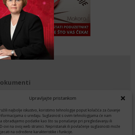
okumenti
avila privatnosti
Upravljajte pristankom
litika kolačića (EU)
žili najbolje iskustvo, koristimo tehnologije poput kolačića za čuvanje
up informacijama o uređaju. Suglasnost s ovim tehnologijama će nam
Follow
a obrađujemo podatke kao što su ponašanje pri pregledavanju ili
ID-ovi na ovoj web stranici. Nepristanak ili povlačenje suglasnosti može
jecati na određene karakteristike i funkcije.