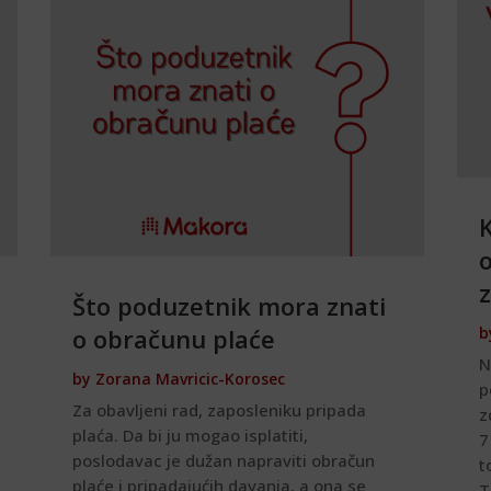
K
Što poduzetnik mora znati
o obračunu plaće
b
N
by
Zorana Mavricic-Korosec
p
Za obavljeni rad, zaposleniku pripada
z
plaća. Da bi ju mogao isplatiti,
7
poslodavac je dužan napraviti obračun
t
plaće i pripadajućih davanja, a ona se
T