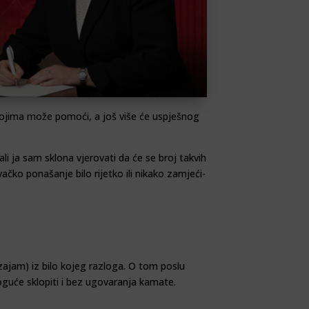
kojima može po­moći, a još više će uspješnog
i ja sam sklona vjerovati da će se broj takvih
čko ponašanje bilo rijetko ili nikako zamje­ći­
zajam) iz bilo kojeg razloga. O tom poslu
moguće sklopiti i bez ugovaranja kamate.