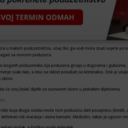
 česta u malom poduzetništvu, onaj tko ga vodi mora znati uvjete po 
lagati sa novcem poduzeća.
 bogatih poduzetnika čija po­duzeća grcaju u dugovima i gubicima, al
nje svaki dan, a nisu svi skloni ponašati se kriminalno. Dok je utajiva
 skloni.
 da će svoj kolač dijeliti sa sustavom skoro u jednakim dijelovima.
li bilo koja druga osoba može tom poduzeću dati pozajmicu (kredit, 
a definirati rok vraćanja i visina ka­mate. Međutim, takav je ugovor 
­ljati trošak, a fizičkoj osobi dohodak.