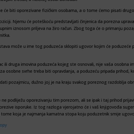
e će biti oporezivane fizičkim oso­bama, a o tome ćemo pi­sati dr
oziciji. Njemu će poteškoću predstavljati činjenica da po­rezna uprava 
kupnim iznosom priljeva na žiro račun. Zbog toga će o pri­ma­nju poz
mitka.
stava može u ime tog poduzeća sklopiti ugovor kojim će poduzeće poz
vac ili druga imovina poduzeća kojeg ste osnovali, nije vaša osobna 
a osobne svrhe treba biti opravdanja, a poduzeću pripada prihod, koj
i dati pozajmicu, dužno joj je na kraju svakog poreznog raz­doblja o
e podliježu oporezivanju tim porezom, ali se ipak i taj prihod prijav
orezive isporuke. Iz tog razloga vjerojatno će i vaš knjigo­vođa sug
 tome koja je najmanja kamatna stopa koju poduzetnik smije ugovor