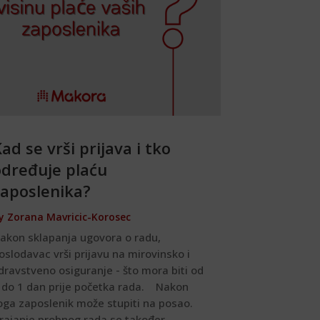
ad se vrši prijava i tko
određuje plaću
zaposlenika?
y
Zorana Mavricic-Korosec
akon sklapanja ugovora o radu,
oslodavac vrši prijavu na mirovinsko i
dravstveno osiguranje - što mora biti od
 do 1 dan prije početka rada. Nakon
oga zaposlenik može stupiti na posao.
rajanje probnog rada se također