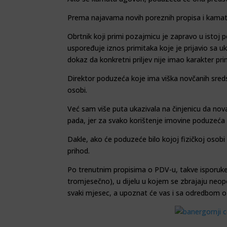
Prema najavama novih poreznih propisa i kamat
Obrtnik koji primi pozaj­micu je zapravo u istoj p
uspoređuje iznos primitaka koje je prijavio sa u
dokaz da konkretni pri­ljev nije imao karakter pri
Direktor poduzeća koje ima viška novčanih sred
osobi.
Već sam više puta uka­zivala na činjenicu da no
pada, jer za svako korištenje imovine poduzeća z
Dakle, ako će poduzeće bilo kojoj fizičkoj osob
prihod.
Po trenutnim propisima o PDV-u, takve isporuke n
tromjesečno), u dijelu u ko­jem se zbrajaju neop
svaki mjesec, a upoznat će vas i sa odredbom o