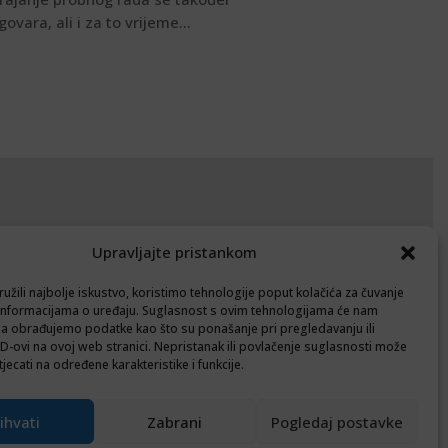
govara, ali i za to vrijeme...
okumenti
Upravljajte pristankom
avila privatnosti
užili najbolje iskustvo, koristimo tehnologije poput kolačića za čuvanje
litika kolačića (EU)
up informacijama o uređaju. Suglasnost s ovim tehnologijama će nam
a obrađujemo podatke kao što su ponašanje pri pregledavanju ili
ID-ovi na ovoj web stranici. Nepristanak ili povlačenje suglasnosti može
Follow
jecati na određene karakteristike i funkcije.
ihvati
Zabrani
Pogledaj postavke