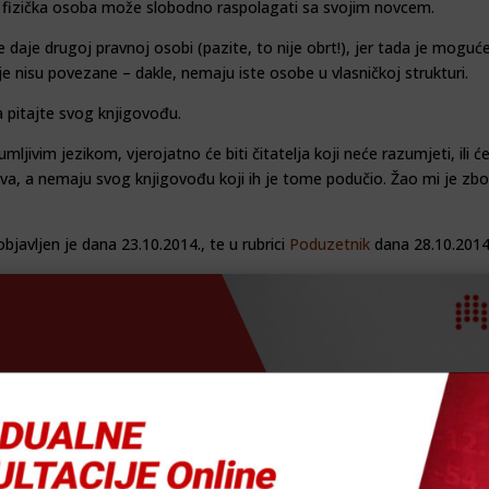
o fi­zička osoba može slobodno raspolagati sa svojim nov­cem.
 da­je drugoj pravnoj osobi (pa­zite, to nije obrt!), jer tada je mo
 nisu po­vezane – dakle, nemaju iste osobe u vlasničkoj strukturi.
 pi­tajte svog knjigovođu.
ji­vim jezikom, vjerojatno će biti čitatelja koji neće ra­zumjeti, ili će
ziva, a nemaju svog knjigovođu koji ih je tome podučio. Žao mi je zbo
objavljen je dana 23.10.2014., te u rubrici
Poduzetnik
dana 28.10.2014