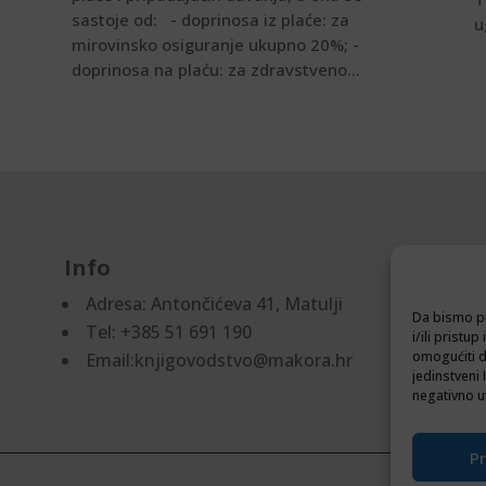
sastoje od: - doprinosa iz plaće: za
u
mirovinsko osiguranje ukupno 20%; -
doprinosa na plaću: za zdravstveno...
Info
D
Adresa:
Antončićeva 41, Matulji
Pr
Da bismo pr
Tel: +385 51 691 190
Po
i/ili prist
omogućiti d
Email:knjigovodstvo@makora.hr
jedinstveni 
negativno ut
Pr