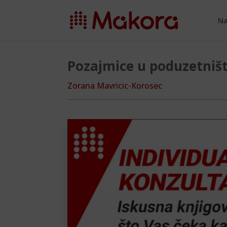
Na
Pozajmice u poduzetniš
Zorana Mavricic-Korosec