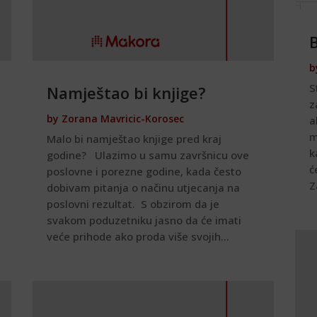
B
b
S
Namještao bi knjige?
z
by
Zorana Mavricic-Korosec
a
m
Malo bi namještao knjige pred kraj
k
godine? Ulazimo u samu završnicu ove
ć
poslovne i porezne godine, kada često
Z
dobivam pitanja o načinu utjecanja na
poslovni rezultat. S obzirom da je
svakom poduzetniku jasno da će imati
veće prihode ako proda više svojih...