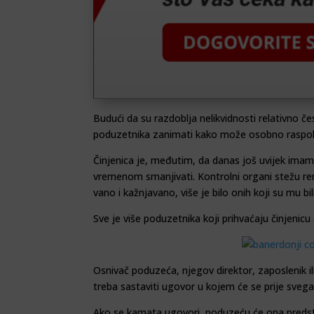
Budući da su razdoblja ne­likvidnosti relativno
poduzetnika zanimati kako može osobno raspo
Činjenica je, međutim, da danas još uvijek imamo
vremenom smanjivati. Kon­trolni organi stežu reme
va­no i kažnjavano, više je bilo onih koji su mu bili
Sve je više poduzetnika koji prihvaćaju činjenicu
Osnivač poduzeća, njegov direktor, zaposlenik i
treba sastaviti ugovor u ko­jem će se prije sveg
Ako se kamata ugovori, poduzeću će ona predstav