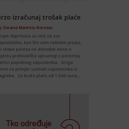
rzo izračunaj trošak plaće
y
Zorana Mavricic-Korosec
tope doprinosa su iste za sve
aposlenike, kao što sam nekidan pisala,
li stope poreza na dohodak ovise o
jestu prebivališta upisanog u poreznoj
artici pojedinog zaposlenika. Stoga
emo za primjer uzimati zaposlenika iz
agreba. Za bruto plaću od 1.500 eura,...