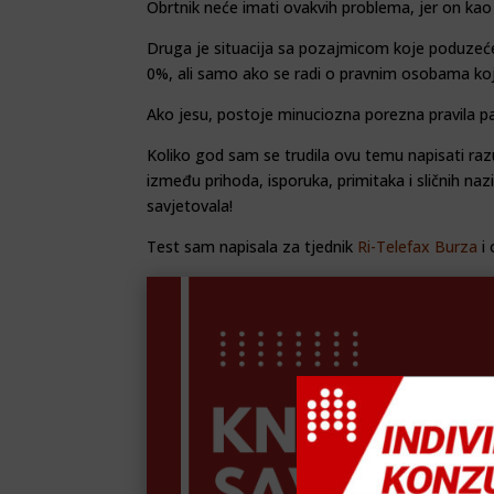
Obrtnik neće imati ovak­vih problema, jer on ka
Druga je situacija sa po­zajmicom koje poduzeće
0%, ali samo ako se radi o prav­nim osobama koje
Ako jesu, postoje minuciozna porezna pravila pa
Koliko god sam se trudila ovu temu napisati razum­l
između prihoda, isporuka, primitaka i sličnih na
savjetovala!
Test sam napisala za tjednik
Ri-Telefax Burza
i 