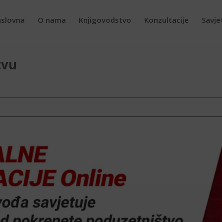
slovna
O nama
Knjigovodstvo
Konzultacije
Savje
tvu