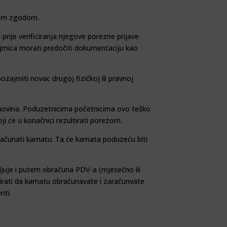
ugom zgodom.
prije verificiranja njegove porezne pri­jave
ajmica morati pre­dočiti dokumentaciju kao
ajmiti novac drugoj fizičkoj ili pravnoj
imovina. Poduzet­ni­cima početnicima ovo teško
i će u konačnici rezultirati porezom.
bračunati kamatu. Ta će kamata poduzeću biti
ljuje i putem ob­računa PDV-a (mjesečno ili
erirati da kamatu obračunavate i zaračunvate
iti.