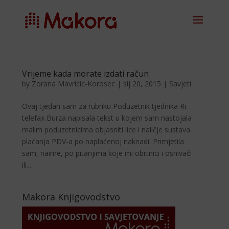
Vrijeme kada morate izdati račun
by
Zorana Mavricic-Korosec
|
sij 20, 2015
|
Savjeti
Ovaj tjedan sam za rubriku Poduzetnik tjednika Ri-
telefax Burza napisala tekst u kojem sam nastojala
malim poduzetnicima objasniti lice i naličje sustava
plaćanja PDV-a po naplaćenoj naknadi. Primjetila
sam, naime, po pitanjima koje mi obrtnici i osnivači
ili...
Makora Knjigovodstvo