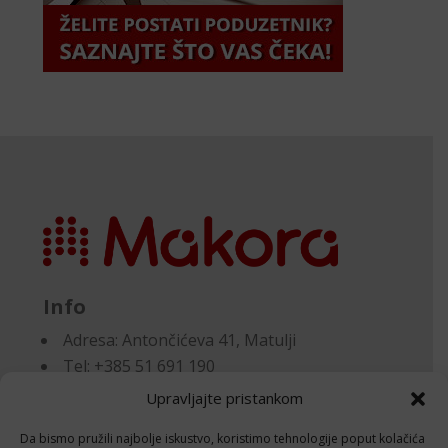
Info
Adresa:
Antončićeva 41, Matulji
Tel: +385 51 691 190
Email:knjigovodstvo@makora.hr
Upravljajte pristankom
Da bismo pružili najbolje iskustvo, koristimo tehnologije poput kolačića