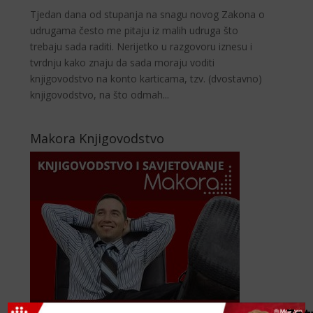
Tjedan dana od stupanja na snagu novog Zakona o
udrugama često me pitaju iz malih udruga što
trebaju sada raditi. Nerijetko u razgovoru iznesu i
tvrdnju kako znaju da sada moraju voditi
knjigovodstvo na konto karticama, tzv. (dvostavno)
knjigovodstvo, na što odmah...
Makora Knjigovodstvo