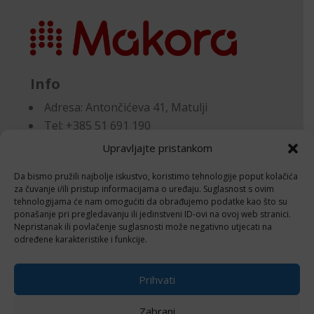
Info
Adresa:
Antončićeva 41, Matulji
Tel: +385 51 691 190
Email:knjigovodstvo@makora.hr
Upravljajte pristankom
Da bismo pružili najbolje iskustvo, koristimo tehnologije poput kolačića
Dokumenti
za čuvanje i/ili pristup informacijama o uređaju. Suglasnost s ovim
tehnologijama će nam omogućiti da obrađujemo podatke kao što su
ponašanje pri pregledavanju ili jedinstveni ID-ovi na ovoj web stranici.
Pravila privatnosti
Nepristanak ili povlačenje suglasnosti može negativno utjecati na
Politika kolačića (EU)
određene karakteristike i funkcije.
Follow
Prihvati
Zabrani