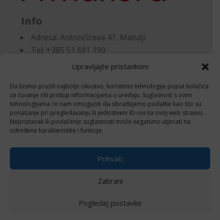
Info
Adresa:
Antončićeva 41, Matulji
Tel: +385 51 691 190
Email:knjigovodstvo@makora.hr
Upravljajte pristankom
Da bismo pružili najbolje iskustvo, koristimo tehnologije poput kolačića
Dokumenti
za čuvanje i/ili pristup informacijama o uređaju. Suglasnost s ovim
tehnologijama će nam omogućiti da obrađujemo podatke kao što su
ponašanje pri pregledavanju ili jedinstveni ID-ovi na ovoj web stranici.
Pravila privatnosti
Nepristanak ili povlačenje suglasnosti može negativno utjecati na
Politika kolačića (EU)
određene karakteristike i funkcije.
Follow
Prihvati
Zabrani
Pogledaj postavke
© 2024 Izrada i održavanje
Negactive – IT
usluge i edukacija