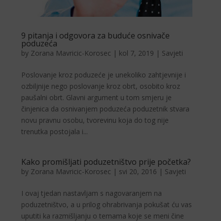
9 pitanja i odgovora za buduće osnivače
poduzeća
by
Zorana Mavricic-Korosec
|
kol 7, 2019
|
Savjeti
Poslovanje kroz poduzeće je unekoliko zahtjevnije i
ozbiljnije nego poslovanje kroz obrt, osobito kroz
paušalni obrt. Glavni argument u tom smjeru je
činjenica da osnivanjem poduzeća poduzetnik stvara
novu pravnu osobu, tvorevinu koja do tog nije
trenutka postojala i...
Kako promišljati poduzetništvo prije početka?
by
Zorana Mavricic-Korosec
|
svi 20, 2016
|
Savjeti
I ovaj tjedan nastavljam s nagovaranjem na
poduzetništvo, a u prilog ohrabrivanja pokušat ću vas
uputiti ka razmišljanju o temama koje se meni čine