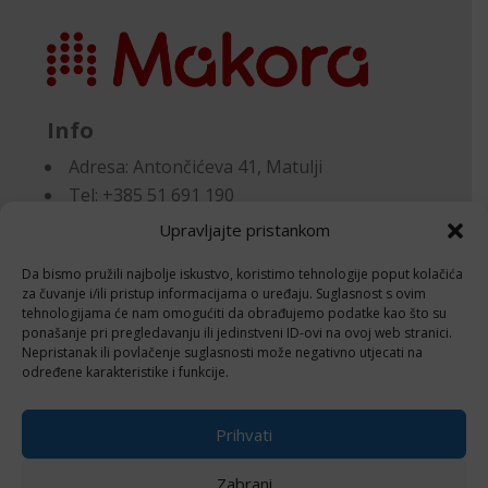
Info
Adresa:
Antončićeva 41, Matulji
Tel: +385 51 691 190
Email:knjigovodstvo@makora.hr
Upravljajte pristankom
Da bismo pružili najbolje iskustvo, koristimo tehnologije poput kolačića
Dokumenti
za čuvanje i/ili pristup informacijama o uređaju. Suglasnost s ovim
tehnologijama će nam omogućiti da obrađujemo podatke kao što su
ponašanje pri pregledavanju ili jedinstveni ID-ovi na ovoj web stranici.
Pravila privatnosti
Nepristanak ili povlačenje suglasnosti može negativno utjecati na
Politika kolačića (EU)
određene karakteristike i funkcije.
Follow
Prihvati
Zabrani