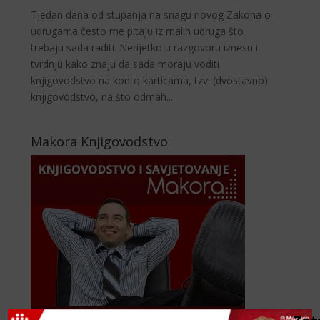
Tjedan dana od stupanja na snagu novog Zakona o
udrugama često me pitaju iz malih udruga što
trebaju sada raditi. Nerijetko u razgovoru iznesu i
tvrdnju kako znaju da sada moraju voditi
knjigovodstvo na konto karticama, tzv. (dvostavno)
knjigovodstvo, na što odmah...
Makora Knjigovodstvo