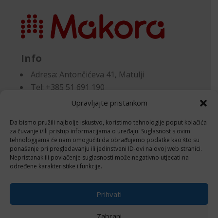
Info
Adresa:
Antončićeva 41, Matulji
Tel: +385 51 691 190
Email:knjigovodstvo@makora.hr
Upravljajte pristankom
Da bismo pružili najbolje iskustvo, koristimo tehnologije poput kolačića
Dokumenti
za čuvanje i/ili pristup informacijama o uređaju. Suglasnost s ovim
tehnologijama će nam omogućiti da obrađujemo podatke kao što su
ponašanje pri pregledavanju ili jedinstveni ID-ovi na ovoj web stranici.
Pravila privatnosti
Nepristanak ili povlačenje suglasnosti može negativno utjecati na
Politika kolačića (EU)
određene karakteristike i funkcije.
Follow
Prihvati
Zabrani