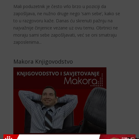
Mali poduzetnik je često vrlo brzo u poziciji da
zapošljava, ne nužno druge nego ‘sam sebe’, kako se
to u razgovoru kaže. Danas ću skrenuti pažnju na
najvažnije činjenice vezane uz ovu temu. Obrtnici ne
moraju sami sebe zapošljavati, već se oni smatraju
zaposlenima...
Makora Knjigovodstvo