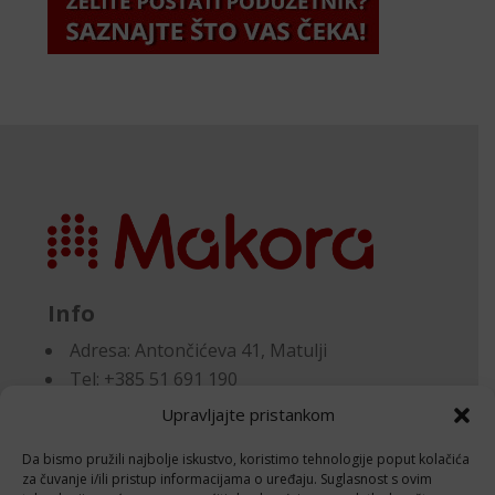
Info
Adresa:
Antončićeva 41, Matulji
Tel: +385 51 691 190
Email:knjigovodstvo@makora.hr
Upravljajte pristankom
Da bismo pružili najbolje iskustvo, koristimo tehnologije poput kolačića
Dokumenti
za čuvanje i/ili pristup informacijama o uređaju. Suglasnost s ovim