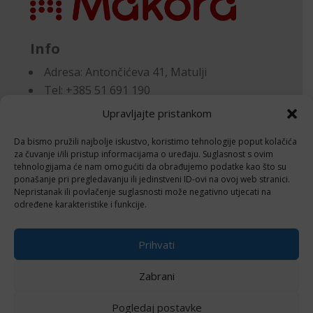
Info
Adresa:
Antončićeva 41, Matulji
Tel: +385 51 691 190
Email:knjigovodstvo@makora.hr
Upravljajte pristankom
Da bismo pružili najbolje iskustvo, koristimo tehnologije poput kolačića
Dokumenti
za čuvanje i/ili pristup informacijama o uređaju. Suglasnost s ovim
tehnologijama će nam omogućiti da obrađujemo podatke kao što su
ponašanje pri pregledavanju ili jedinstveni ID-ovi na ovoj web stranici.
Pravila privatnosti
Nepristanak ili povlačenje suglasnosti može negativno utjecati na
Politika kolačića (EU)
određene karakteristike i funkcije.
Follow
Prihvati
Zabrani
Pogledaj postavke
© 2024 Izrada i održavanje
Negactive – IT