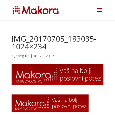
IMG_20170705_183035-
1024×234
by
tnegulic
|
stu 20, 2017